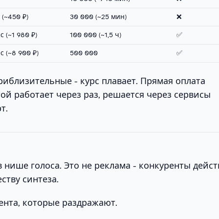
 (~450 ₽)
30 000 (~25 мин)
❌
с (~1 980 ₽)
100 000 (~1,5 ч)
✅
с (~8 900 ₽)
500 000
✅
риблизительные - курс плавает. Прямая оплата
ой работает через раз, решается через сервисы
т.
 нише голоса. Это не реклама - конкуренты дейс
ству синтеза.
ента, которые раздражают.