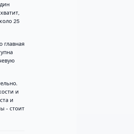
Один
хватит,
около 25
о главная
тупна
ючевую
тельно.
кости и
ста и
ы - стоит