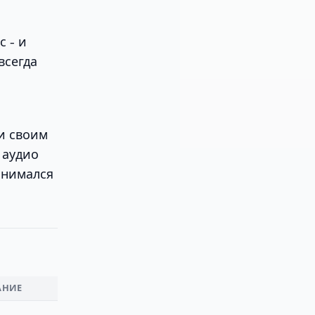
с - и
всегда
и своим
 аудио
анимался
АНИЕ