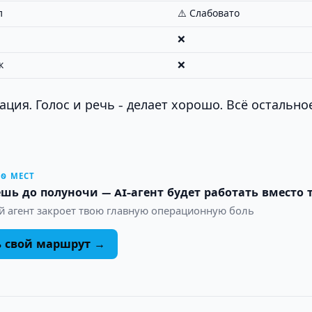
л
⚠️ Слабовато
❌
к
❌
ация. Голос и речь - делает хорошо. Всё остально
10 МЕСТ
шь до полуночи — AI-агент будет работать вместо 
й агент закроет твою главную операционную боль
ь свой маршрут →