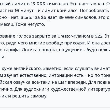
тный лимит в 10 000 символов. Это очень мало. 
ст на 10 минут - и лимит кончился. Попробовать 
но - нет. Starter за $5 даёт 30 000 символов, это 
месяц. Тоже негусто.
вание голоса закрыто за Creator-планом в $22. Эт
то, ради чего многие вообще приходят. И она дос
го тарифа. Логика понятна, ощущение - будто кл
ли.
й хуже английского. Заметно, если слушать внима
м звучат естественно, интонации есть - но по тон
йская озвучка всё-таки на шаг впереди. Для подка
тично. Для аудиокниги художественной литератур
ник и решить самому.