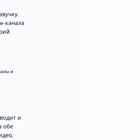
звучку.
be-канала
арий
алы и
еводит и
в обе
идео,