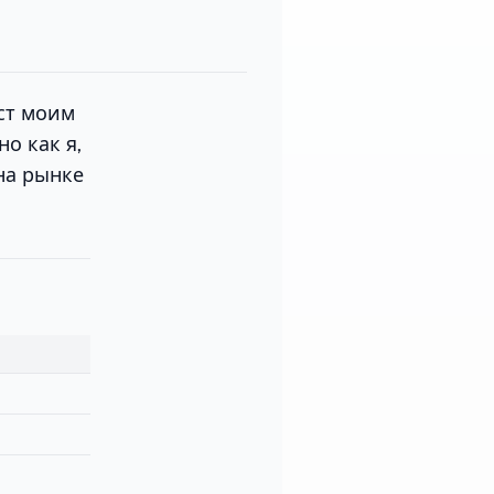
кст моим
о как я,
 на рынке