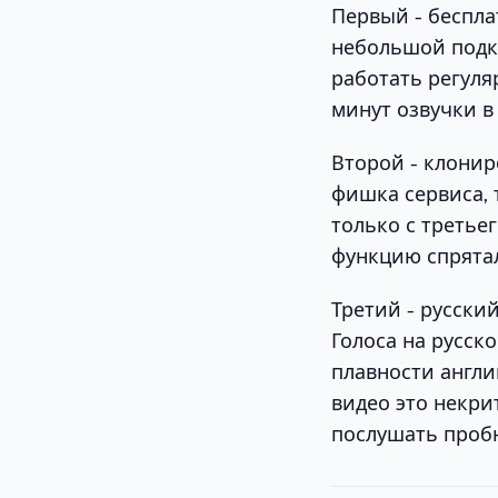
Первый - беспла
небольшой подка
работать регуляр
минут озвучки в 
Второй - клониро
фишка сервиса, 
только с третье
функцию спрята
Третий - русски
Голоса на русско
плавности англи
видео это некри
послушать проб