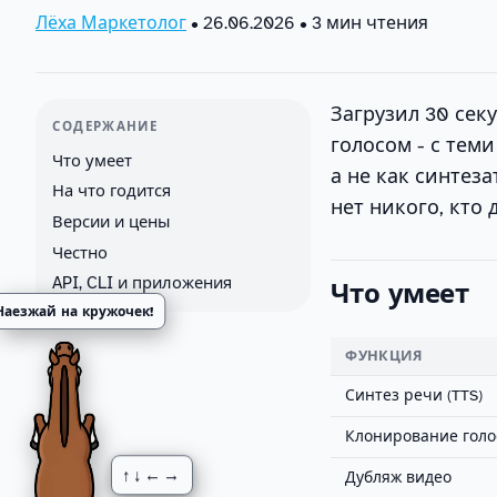
Лёха Маркетолог
•
26.06.2026
• 3 мин чтения
Загрузил 30 сек
СОДЕРЖАНИЕ
голосом - с тем
Что умеет
а не как синтеза
На что годится
нет никого, кто 
Версии и цены
Честно
API, CLI и приложения
Что умеет
Наезжай на кружочек!
ФУНКЦИЯ
Синтез речи (TTS)
Клонирование голо
↑↓←→
Дубляж видео