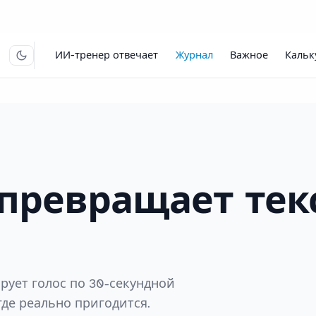
ИИ-тренер отвечает
Журнал
Важное
Кальк
 превращает тек
ирует голос по 30-секундной
где реально пригодится.