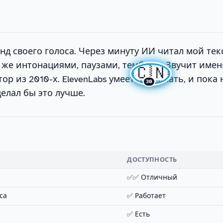
унд своего голоса. Через минуту ИИ читал мой те
и же интонациями, паузами, тембром. Звучит именн
🇨🇳
тор из 2010-х. ElevenLabs умеет это делать, и пока
30
делал бы это лучше.
ДОСТУПНОСТЬ
✅✅ Отличный
са
✅ Работает
✅ Есть