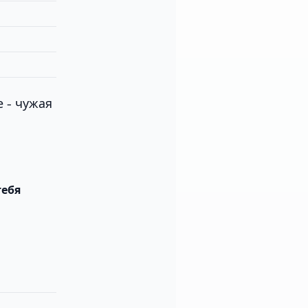
е - чужая
тебя