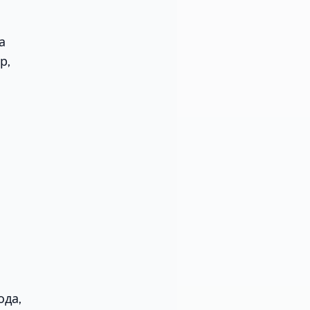
а
р,
ода,