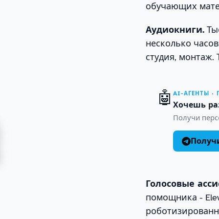
обучающих мате
Аудиокниги.
Тыс
несколько часов
студия, монтаж. 
🤖
AI-АГЕНТЫ ·
Хочешь ра
Получи персо
Получи
Голосовые асси
помощника - Ele
роботизированно