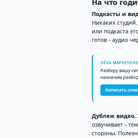
На что годи
Подкасты и вид
Никаких студий,
или подкаста эт
готов - аудио че
ЛЁХА МАРКЕТОЛО
Разберу вашу си
назначим разбор
Написать сло
Дубляж видео.
озвучивает - тем
стороны. Полезн