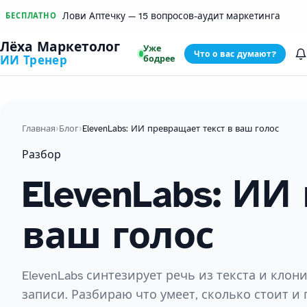
Лови Аптечку — 15 вопросов-аудит маркетинга
БЕСПЛАТНО
Лёха Маркетолог
Уже
Что о вас думают?
бодрее
ИИ Тренер
Главная
›
Блог
›
ElevenLabs: ИИ превращает текст в ваш голос
Разбор
ElevenLabs: ИИ
ваш голос
ElevenLabs синтезирует речь из текста и клон
записи. Разбираю что умеет, сколько стоит и 