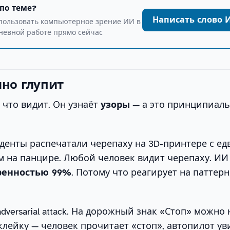
 по теме?
Написать слово 
спользовать компьютерное зрение ИИ в
невной работе прямо сейчас
шно глупит
 что видит. Он узнаёт
узоры
— а это принципиал
туденты распечатали черепаху на 3D-принтере с ед
 на панцире. Любой человек видит черепаху. ИИ
еренностью 99%
. Потому что реагирует на паттерн,
dversarial attack. На дорожный знак «Стоп» можно
лейку — человек прочитает «стоп», автопилот ув