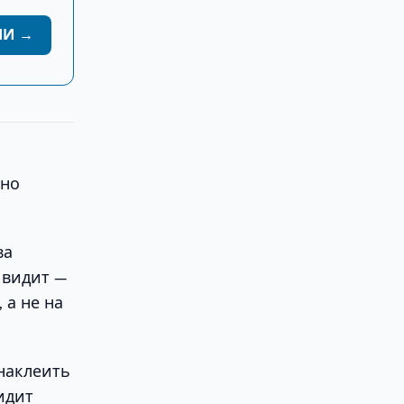
ИИ →
ьно
ва
 видит —
 а не на
 наклеить
идит