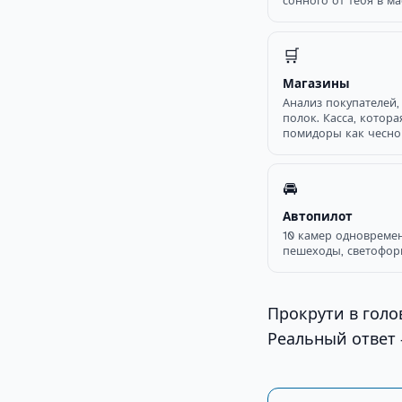
сонного от тебя в ма
🛒
Магазины
Анализ покупателей,
полок. Касса, котора
помидоры как чесно
🚘
Автопилот
10 камер одновремен
пешеходы, светофор
Прокрути в голо
Реальный ответ 