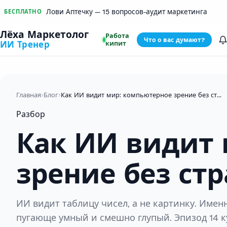
Лови Аптечку — 15 вопросов-аудит маркетинга
БЕСПЛАТНО
Лёха Маркетолог
Работа
Что о вас думают?
кипит
ИИ Тренер
Главная
›
Блог
›
Как ИИ видит мир: компьютерное зрение без страха
Разбор
Как ИИ видит 
зрение без стр
ИИ видит таблицу чисел, а не картинку. Име
пугающе умный и смешно глупый. Эпизод 14 ку