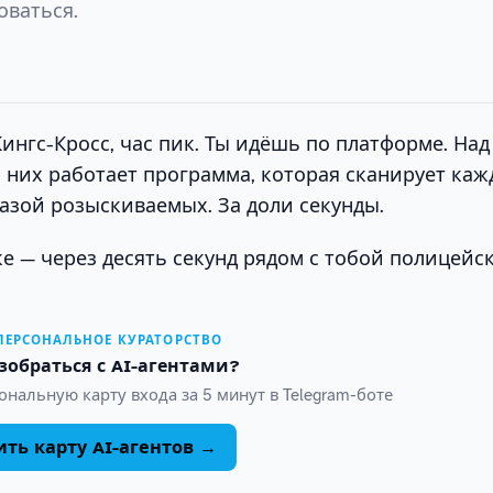
оваться.
Кингс-Кросс, час пик. Ты идёшь по платформе. Над
В них работает программа, которая сканирует каж
базой розыскиваемых. За доли секунды.
ке — через десять секунд рядом с тобой полицейс
 ПЕРСОНАЛЬНОЕ КУРАТОРСТВО
зобраться с AI-агентами?
нальную карту входа за 5 минут в Telegram-боте
ть карту AI-агентов →