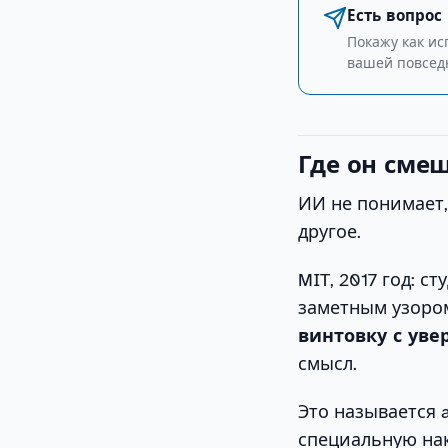
Есть вопрос
Покажу как и
вашей повсед
Где он сме
ИИ не понимает,
другое.
MIT, 2017 год: с
заметным узором
винтовку с ув
смысл.
Это называется a
специальную нак