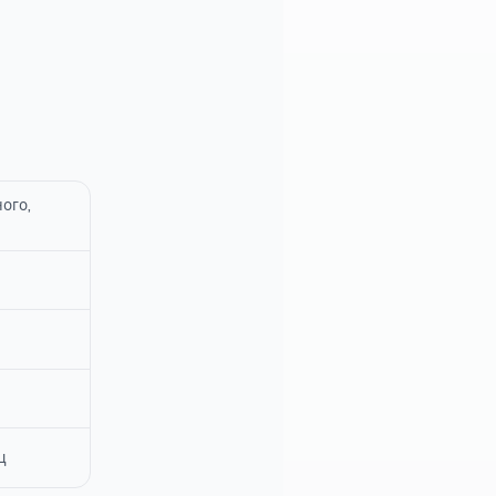
ого,
ц