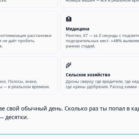
ске.
номера машин — всё в реальном вре
🏥
Медицина
 оптимизация расстановки
Рентген, КТ — за 2 секунды с подсвет
я не даёт пробить
подозрительных мест. +40% выявля
к.
ранних стадий.
🌾
Сельское хозяйство
но. Полосы, знаки,
Дроны сверху: где вредители, где не
ы — в реальном времени.
где нужны удобрения. Расход химии 
ве свой обычный день. Сколько раз ты попал в к
— десятки.