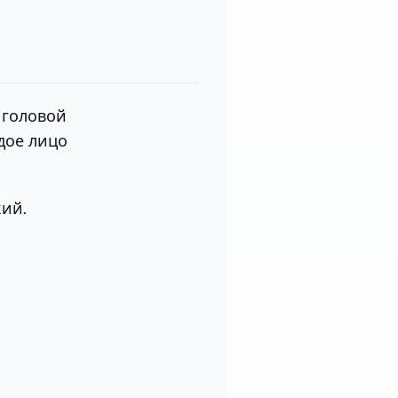
 головой
дое лицо
кий.