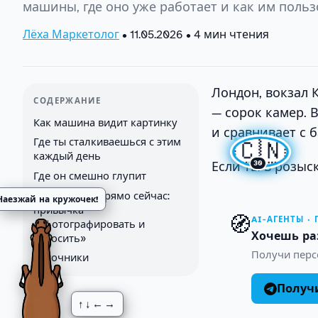
машины, где оно уже работает и как им польз
Лёха Маркетолог
•
11.05.2026
• 4 мин чтения
Лондон, вокзал 
СОДЕРЖАНИЕ
— сорок камер. 
Как машина видит картинку
и сравнивает с 
Где ты сталкиваешься с этим
🇨🇳
каждый день
30
Если ты в розыс
Где он смешно глупит
Что сделать прямо сейчас:
Наезжай на кружочек!
привычка
🧭
AI-АГЕНТЫ ·
«сфотографировать и
Хочешь ра
спросить»
Получи персо
Источники
Получи
↑↓←→