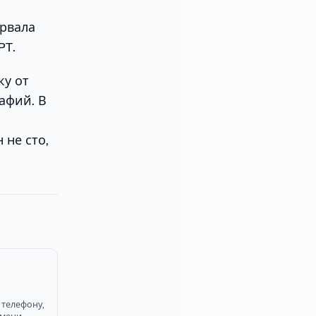
орвала
PT.
ку от
афий. В
 не сто,
 телефону,