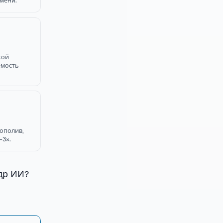
мени.
кой
емость
дополив,
−3×.
адр ИИ?