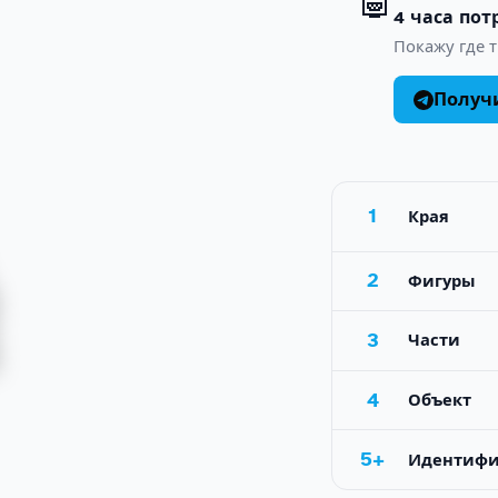
🤖
4 часа пот
Покажу где т
Получ
1
Края
2
Фигуры
3
Части
4
Объект
5+
Идентиф