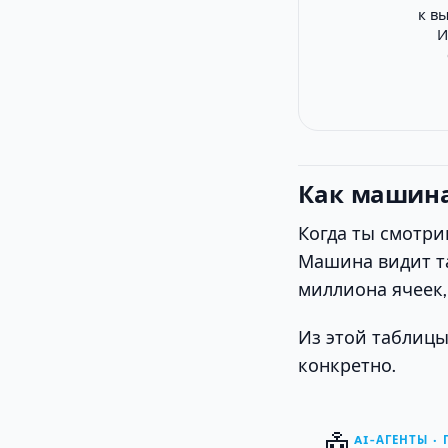
к в
И
Как машина
Когда ты смотри
Машина видит та
миллиона ячеек, 
Из этой таблицы
конкретно.
AI-АГЕНТЫ ·