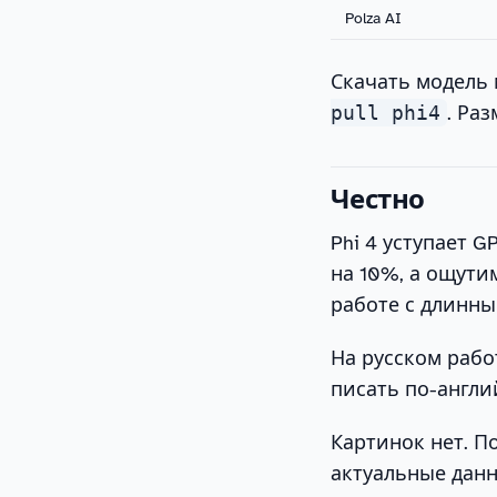
Polza AI
Скачать модель 
pull phi4
. Ра
Честно
Phi 4 уступает G
на 10%, а ощути
работе с длинны
На русском рабо
писать по-англи
Картинок нет. П
актуальные данны