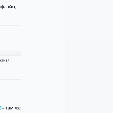
ффлайн,
актная
I
- там же