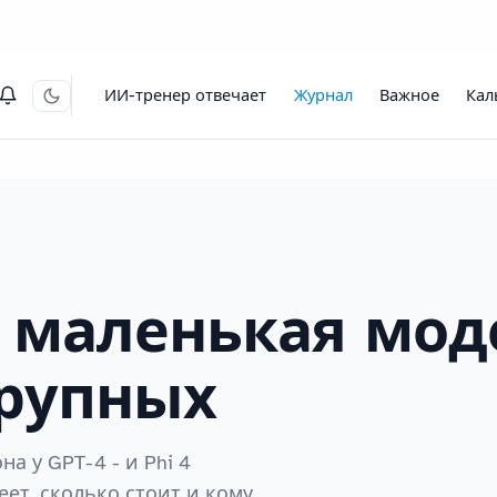
ИИ-тренер отвечает
Журнал
Важное
Кал
 - маленькая мод
крупных
а у GPT-4 - и Phi 4
ет, сколько стоит и кому