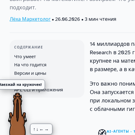
подходит.
Лёха Маркетолог
•
26.06.2026
• 3 мин чтения
14 миллиардов па
СОДЕРЖАНИЕ
Research в 2025 
Что умеет
крупнее на мате
На что годится
в размере, а в к
Версии и цены
Честно
Это важно понима
Наезжай на кружочек!
API, CLI и приложения
Она запускается
при локальном з
с облачными гиг
↑↓←→
🧭
AI-АГЕНТЫ · 