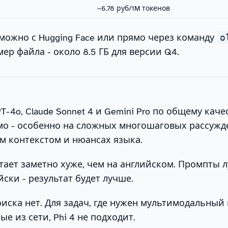
~6.78 руб/1M токенов
можно с Hugging Face или прямо через команду
o
змер файла - около 8.5 ГБ для версии Q4.
PT-4o, Claude Sonnet 4 и Gemini Pro по общему каче
мо - особенно на сложных многошаговых рассужд
м контекстом и нюансах языка.
тает заметно хуже, чем на английском. Промпты 
йски - результат будет лучше.
оиска нет. Для задач, где нужен мультимодальный
е из сети, Phi 4 не подходит.