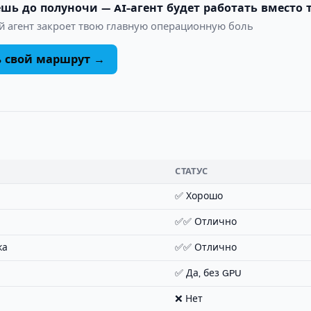
шь до полуночи — AI-агент будет работать вместо 
й агент закроет твою главную операционную боль
ь свой маршрут →
СТАТУС
✅ Хорошо
✅✅ Отлично
ка
✅✅ Отлично
✅ Да, без GPU
❌ Нет