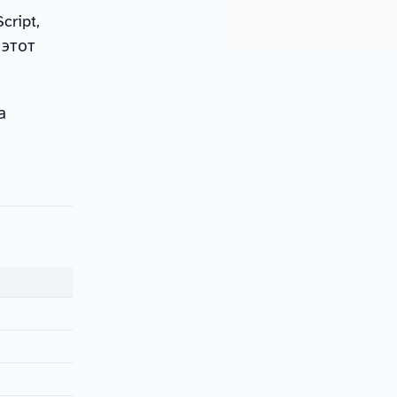
cript,
 этот
а