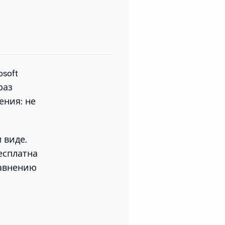
soft
раз
ения: не
 виде.
есплатна
равнению