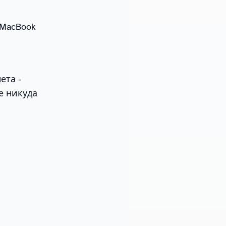
 MacBook
.
ета -
е никуда