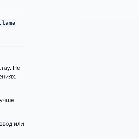
llama
ству. Не
ениях,
лучше
 ввод или