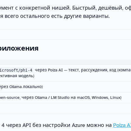
трумент с конкретной нишей. Быстрый, дешёвый, о
ля всего остального есть другие варианты.
приложения
icrosoft/phi-4
через Polza AI — текст, рассуждения, код (комп
ктивная модель)
ерез Ollama локально)
pen-source, через Ollama / LM Studio на macOS, Windows, Linux)
 4 через API без настройки Azure можно на
Polza A