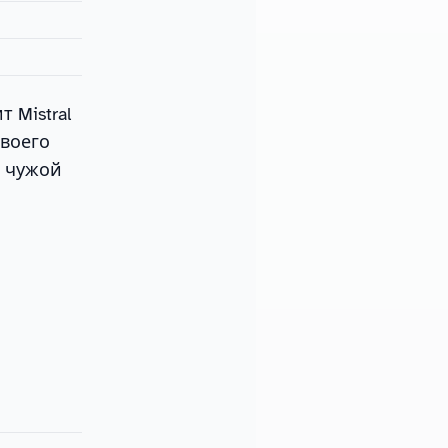
 Mistral
своего
ь чужой