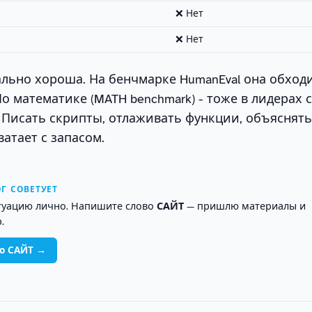
❌ Нет
❌ Нет
ально хороша. На бенчмарке HumanEval она обходит
 По математике (MATH benchmark) - тоже в лидерах 
. Писать скрипты, отлаживать функции, объяснят
хватает с запасом.
Г СОВЕТУЕТ
туацию лично. Напишите слово
САЙТ
— пришлю материалы и
.
во САЙТ →