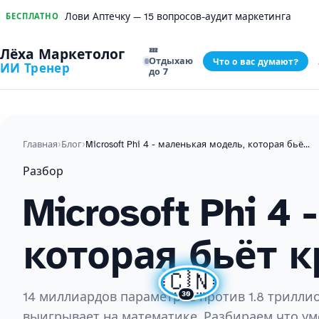
Лови Аптечку — 15 вопросов-аудит маркетинга
БЕСПЛАТНО
💤
Лёха Маркетолог
Отдыхаю
Что о вас думают?
ИИ Тренер
до 7
Главная
›
Блог
›
Microsoft Phi 4 - маленькая модель, которая бьёт крупных
Разбор
Microsoft Phi 4
которая бьёт 
🇨🇳
14 миллиардов параметров против 1.8 триллион
30
выигрывает на математике. Разбираем что уме