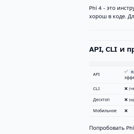
Phi 4 - это инс
хорош в коде. Д
API, CLI и 
✅
m
API
эффе
CLI
❌ (ч
Десктоп
❌ (o
Мобильное
❌
Попробовать Phi