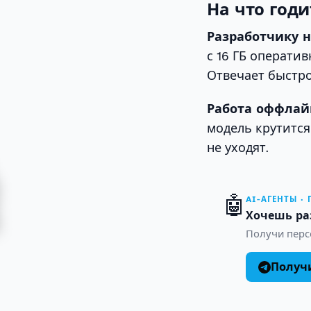
На что годи
Разработчику н
с 16 ГБ операти
Отвечает быстро
Работа оффлай
модель крутится
не уходят.
🤖
AI-АГЕНТЫ ·
Хочешь ра
Получи персо
Получи