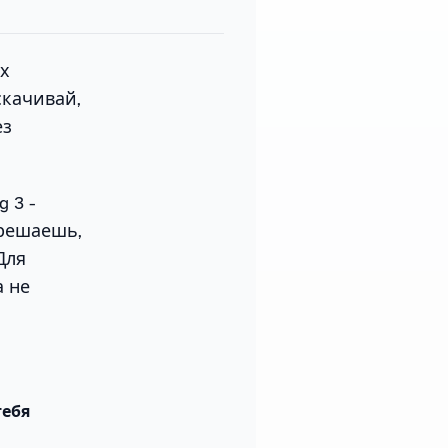
их
скачивай,
ез
g 3 -
 решаешь,
Для
а не
тебя