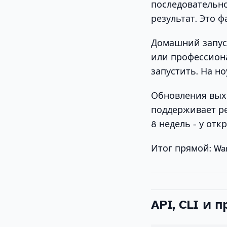
последовательн
результат. Это ф
Домашний запуск
или профессиона
запустить. На но
Обновления выхо
поддерживает ре
8 недель - у от
Итог прямой: Wan
API, CLI и 