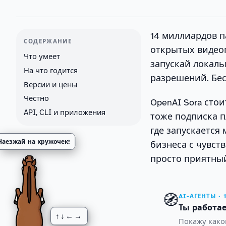
14 миллиардов п
СОДЕРЖАНИЕ
открытых видеог
Что умеет
запускай локаль
На что годится
разрешений. Бес
Версии и цены
Честно
OpenAI Sora стои
API, CLI и приложения
тоже подписка п
где запускается
Наезжай на кружочек!
бизнеса с чувст
просто приятный
🧭
AI-АГЕНТЫ · 
Ты работае
↑↓←→
Покажу како