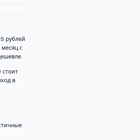
-45 рублей
 месяц с
дешевле.
0 стоит
ыход в
истичные