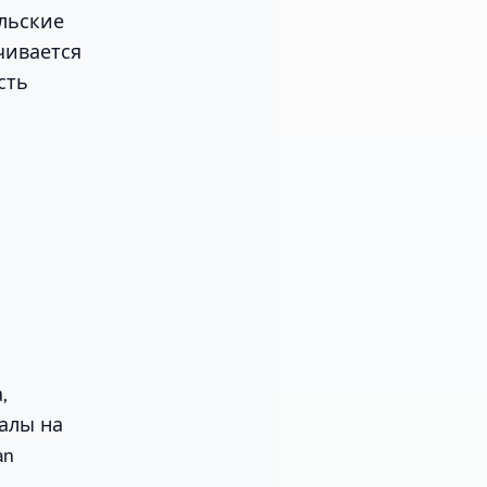
ельские
чивается
сть
,
иалы на
an