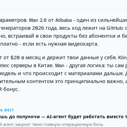
араметров. Wan 2.6 от Alibaba - один из сильнейш
енераторов 2026 года, весь код лежит на GitHub: 
но, встраивай в свои продукты без абонентки и б
платно - если есть нужная видеокарта.
т от $20 в месяц и держит твои данные у себя. Klin
люс серверы в Китае. Wan - другая логика: ты сам
 модель и что происходит с материалами дальше. 
вительным контентом это принципиально важно, 
 бонус.
10 МЕСТ
шь до полуночи — AI-агент будет работать вместо 
й агент закроет твою главную операционную боль