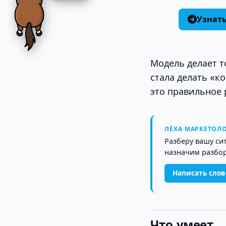
Узнат
Модель делает то
стала делать «к
это правильное
ЛЁХА МАРКЕТОЛО
Разберу вашу си
назначим разбор
Написать сло
Что умеет