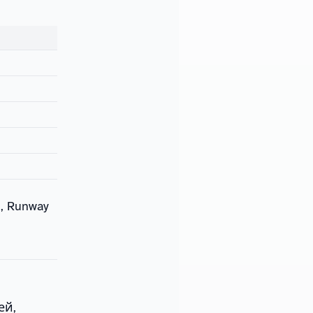
, Runway
ей,