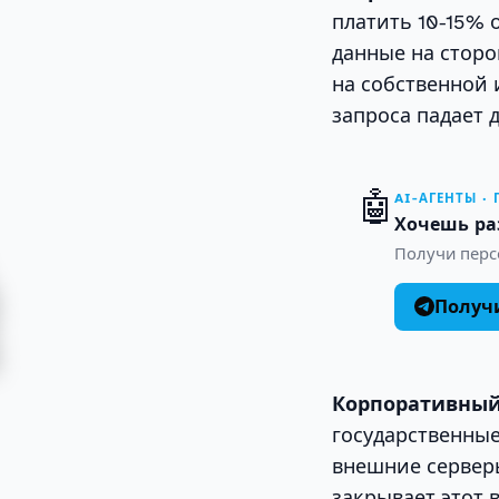
платить 10-15% 
данные на сторо
на собственной 
запроса падает 
🤖
AI-АГЕНТЫ ·
Хочешь ра
Получи персо
Получи
Корпоративный
государственные
внешние сервер
закрывает этот 