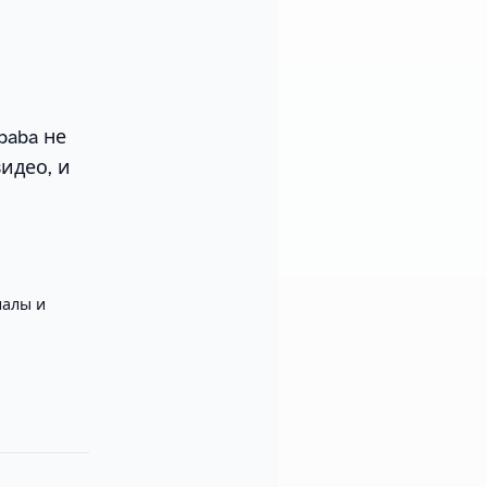
baba не
идео, и
алы и