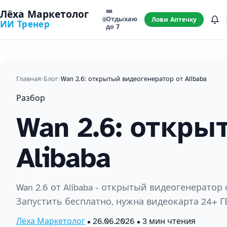
💤
Лёха Маркетолог
Отдыхаю
Лови Аптечку
ИИ Тренер
до 7
Главная
›
Блог
›
Wan 2.6: открытый видеогенератор от Alibaba
Разбор
Wan 2.6: откр
Alibaba
Wan 2.6 от Alibaba - открытый видеогенератор 
Запустить бесплатно, нужна видеокарта 24+ Г
Лёха Маркетолог
•
26.06.2026
• 3 мин чтения