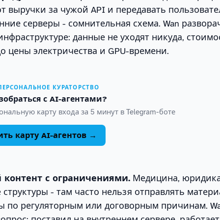
от выручки за чужой API и передавать пользоват
нние серверы - сомнительная схема. Wan развора
инфраструктуре: данные не уходят никуда, стоимо
до цены электричества и GPU-времени.
 ПЕРСОНАЛЬНОЕ КУРАТОРСТВО
зобраться с AI-агентами?
нальную карту входа за 5 минут в Telegram-боте
ть карту AI-агентов →
 контент с ограничениями.
Медицина, юридика
 структуры - там часто нельзя отправлять матер
ы по регуляторным или договорным причинам. W
вопрос: поставил на внутреннем сервере, работает