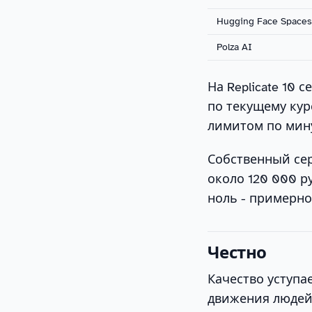
Hugging Face Space
Polza AI
На Replicate 10 
по текущему курс
лимитом по мину
Собственный сер
около 120 000 р
ноль - примерно
Честно
Качество уступае
движения людей