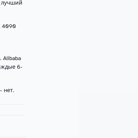
о лучший
X 4090
 Alibaba
аждые 6-
- нет.