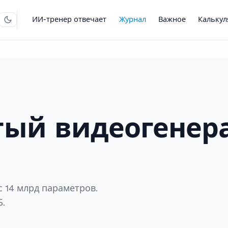
ИИ-тренер отвечает
Журнал
Важное
Кальку
ытый видеогенер
с 14 млрд параметров.
Б.