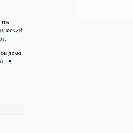
зять
фический
ют.
ное демо
I - в