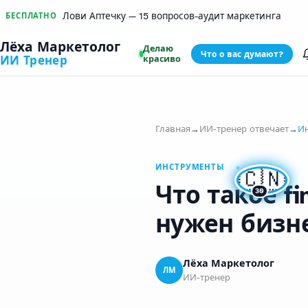
Лови Аптечку — 15 вопросов-аудит маркетинга
БЕСПЛАТНО
Лёха Маркетолог
Делаю
Что о вас думают?
красиво
ИИ Тренер
Главная
→
ИИ-тренер отвечает
→
И
🇨🇳
ИНСТРУМЕНТЫ
Что такое fi
30
нужен бизн
Лёха Маркетолог
ЛМ
ИИ-тренер