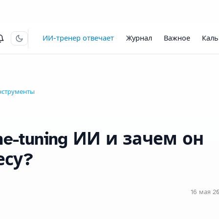
ИИ-тренер отвечает
Журнал
Важное
Каль
нструменты
ne-tuning ИИ и зачем он
есу?
16 мая 20