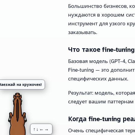
Большинство бизнесов, ко
нуждаются в хорошем сист
инструмент для узкого круг
заказывать.
Что такое fine-tuning
Базовая модель (GPT-4, Cl
Fine-tuning — это дополн
специфических данных.
Наезжай на кружочек!
Результат: модель, котор
следует вашим паттернам 
Когда fine-tuning р
↑↓←→
Очень специфическая терм