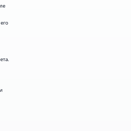
ле
 его
ета.
 и