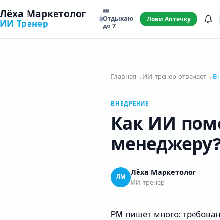
💤
Лёха Маркетолог
Отдыхаю
Лови Аптечку
ИИ Тренер
до 7
Главная
→
ИИ-тренер отвечает
→
В
ВНЕДРЕНИЕ
Как ИИ пом
менеджеру
Лёха Маркетолог
ЛМ
ИИ-тренер
PM пишет много: требовани