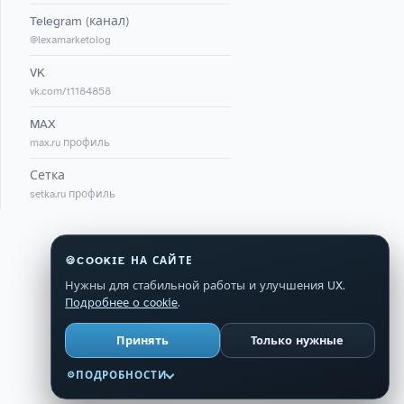
Telegram (канал)
@lexamarketolog
VK
vk.com/t1184858
MAX
max.ru профиль
Сетка
setka.ru профиль
🍪
COOKIE НА САЙТЕ
Нужны для стабильной работы и улучшения UX.
Подробнее о cookie
.
Принять
Только нужные
⚙
ПОДРОБНОСТИ