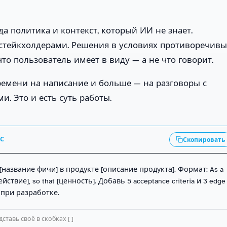
а политика и контекст, который ИИ не знает.
стейкхолдерами. Решения в условиях противоречивы
то пользователь имеет в виду — а не что говорит.
ремени на написание и больше — на разговоры с
. Это и есть суть работы.
АС
Скопировать
[название фичи] в продукте [описание продукта]. Формат: As a 
йствие], so that [ценность]. Добавь 5 acceptance criteria и 3 edge 
 при разработке.
ставь своё в скобках [ ]