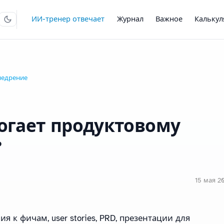
ИИ-тренер отвечает
Журнал
Важное
Кальку
недрение
огает продуктовому
?
15 мая 20
я к фичам, user stories, PRD, презентации для