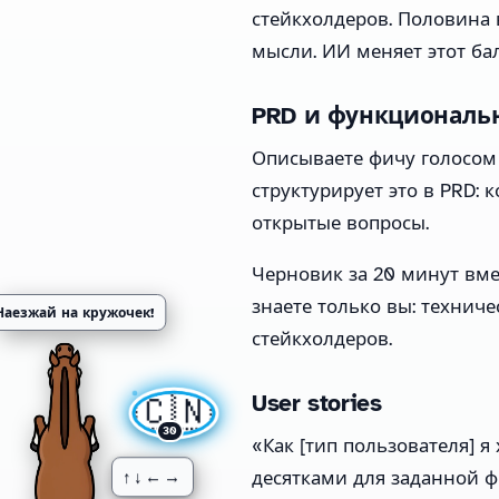
стейкхолдеров. Половина 
мысли. ИИ меняет этот бал
PRD и функциональ
Описываете фичу голосом 
структурирует это в PRD: кон
открытые вопросы.
Черновик за 20 минут вме
знаете только вы: технич
Наезжай на кружочек!
стейкхолдеров.
🇨🇳
User stories
30
«Как [тип пользователя] я
↑↓←→
десятками для заданной ф