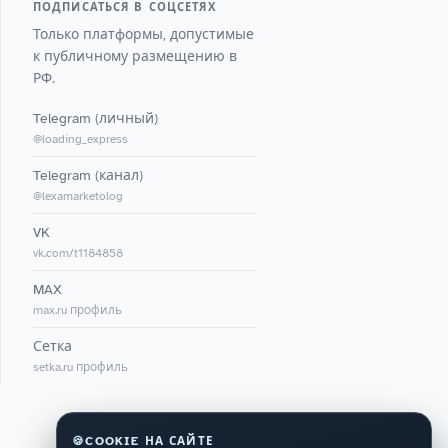
ПОДПИСАТЬСЯ В СОЦСЕТЯХ
Только платформы, допустимые
к публичному размещению в
РФ.
Telegram (личный)
@loading_express
Telegram (канал)
@lexamarketolog
VK
vk.com/t1184858
MAX
max.ru профиль
Сетка
setka.ru профиль
🍪
COOKIE НА САЙТЕ