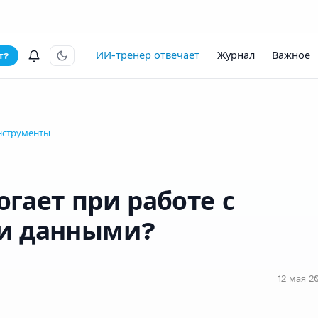
ИИ-тренер отвечает
Журнал
Важное
т?
нструменты
гает при работе с
и данными?
12 мая 20