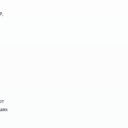
Р,
ют
аях