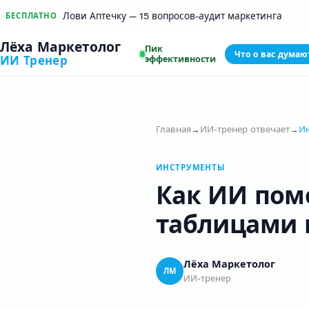
Лови Аптечку — 15 вопросов-аудит маркетинга
БЕСПЛАТНО
Лёха Маркетолог
Пик
Что о вас думаю
эффективности
ИИ Тренер
Главная
→
ИИ-тренер отвечает
→
И
ИНСТРУМЕНТЫ
Как ИИ помо
таблицами 
Лёха Маркетолог
ЛМ
ИИ-тренер