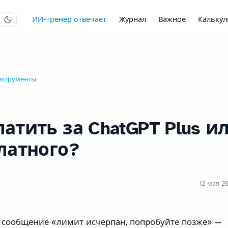
ИИ-тренер отвечает
Журнал
Важное
Кальку
нструменты
атить за ChatGPT Plus и
латного?
12 мая 20
е сообщение «лимит исчерпан, попробуйте позже» —