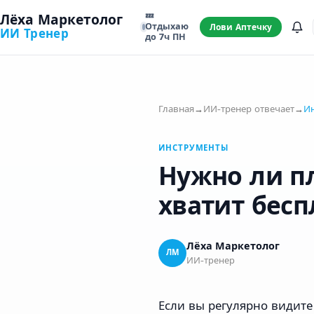
💤
Лёха Маркетолог
Отдыхаю
Лови Аптечку
ИИ Тренер
до 7ч ПН
Главная
→
ИИ-тренер отвечает
→
И
ИНСТРУМЕНТЫ
Нужно ли пл
хватит бесп
Лёха Маркетолог
ЛМ
ИИ-тренер
Если вы регулярно видит