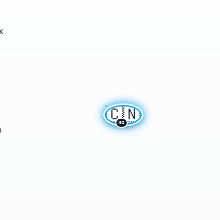
к
🇨🇳
30
з