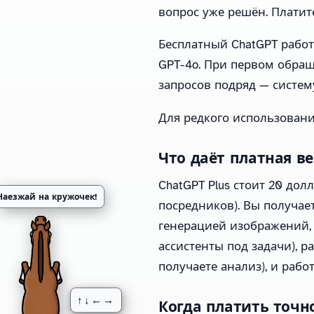
вопрос уже решён. Платите
Бесплатный ChatGPT работ
GPT-4o. При первом обращ
запросов подряд — систем
Для редкого использовани
Что даёт платная в
ChatGPT Plus стоит 20 дол
Наезжай на кружочек!
посредников). Вы получае
генерацией изображений,
ассистенты под задачи), 
получаете анализ), и раб
↑↓←→
Когда платить точн