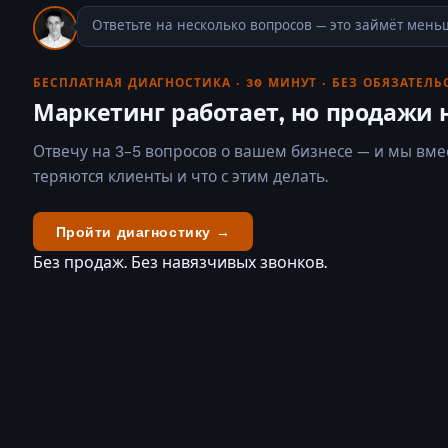
Ответьте на несколько вопросов — это займёт мень
Цвет фона
БЕСПЛАТНАЯ ДИАГНОСТИКА · 30 МИНУТ · БЕЗ ОБЯЗАТЕЛЬ
Свой цвет
Маркетинг работает, но продажи 
Цвет текста
Отвечу на 3–5 вопросов о вашем бизнесе — и мы вме
теряются клиенты и что с этим делать.
Свой цвет
Пройти диагностику →
Размер текста
Без продаж. Без навязчивых звонков.
Скругление углов
Загрузить изображение
Перетащите изображение или нажми
PNG, JPG, WebP, SVG (макс. 10