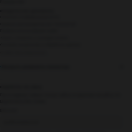
Резюме PDF
ЮРИДИЧЕСКИЕ ДОКУМЕНТЫ
Политика конфиденциальности
Правила рекомендательных технологий
Правила использования cookie
Услуги, стоимость и условия оплаты
Согласие на рассылку и обработку данных
© 2026 Лёха Маркетолог
Раскрыть реквизиты полностью
▾
ПОДПИСКА НА EMAIL
Раз в неделю: новые статьи, кейсы и короткие инсайты по
маркетингу без спама.
Ваш email