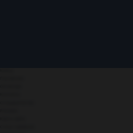
Блог Алексея Махметхажиева
Практический маркетинг, рост выручки и системный
подход к digital-каналам.
Статьи
Курс ИИ-агенты
Кейсы
Портфолио
Об авторе
Контакты
Сотрудничество
Реклама
Карта сайта
Статус сервисов