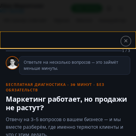
Лёха Маркетолог
Лови Аптечку
ИИ Тренер
ИИ-тренер отвечает
Журнал
Важное
Калькуляторы
✕
от 80 000 ₽/мес
1 / 3
← УСЛУГИ
Ответьте на несколько вопросов — это займёт
меньше минуты.
Маркетолог в проект
БЕСПЛАТНАЯ ДИАГНОСТИКА · 30 МИНУТ · БЕЗ
Внешний Head of Marketing для вашего бизнеса.
ОБЯЗАТЕЛЬСТВ
Стратегия, управление каналами, подрядчиками и
Маркетинг работает, но продажи
бюджетом. Результат, а не процесс.
не растут?
Отвечу на 3–5 вопросов о вашем бизнесе — и мы
Обсудить в Telegram
Контакты
вместе разберём, где именно теряются клиенты и
что с этим делать.