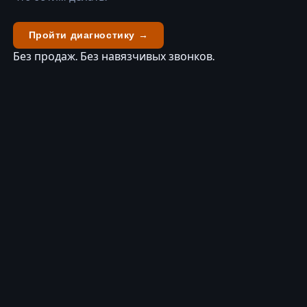
Пройти диагностику →
ЧТО ВХОДИТ
Без продаж. Без навязчивых звонков.
Маркетинговая стратегия и план на квартал
01
Управление каналами: SEO, контекст,
02
соцсети, email
Координация подрядчиков и фрилансеров
03
Контроль бюджета и unit-экономики
04
Еженедельные отчёты и синхронизации
05