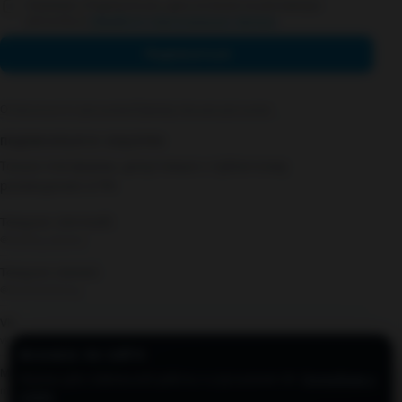
Нажимая «Подписаться», даю согласие на рекламную
рассылку и
обработку персональных данных
.
Подписаться
Отписаться от рассылки
•
Пример письма рассылки
ПОДПИСАТЬСЯ В СОЦСЕТЯХ
Только платформы, допустимые к публичному
размещению в РФ.
Telegram (личный)
@loading_express
Telegram (канал)
@lexamarketolog
VK
vk.com/t1184858
🍪
COOKIE НА САЙТЕ
MAX
Нужны для стабильной работы и улучшения UX.
Подробнее о
max.ru профиль
cookie
.