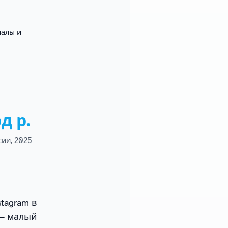
алы и
д р.
ии, 2025
tagram в
 — малый