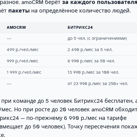
разное. amoCRM берёт
за каждого пользовател
аёт
пакеты
на определённое количество людей.
AMOCRM
БИТРИКС24
---
до 5 чел. (с ограничениями)
499 р./чел./мес
2 490 р./мес за 5 чел.
999 р./чел./мес
6 990 р./мес за 50 чел.
1 999 р./чел./мес
13 990 р./мес за 100 чел.
---
от 23 990 р./мес за 250+ чел.
при команде до 5 человек Битрикс24 бесплатен,
./мес. Но при росте до 20 человек amoCRM обходит
итрикс24 — по-прежнему 6 990 р./мес на тарифе
вмещает до 50 человек). Точку пересечения пока
е.