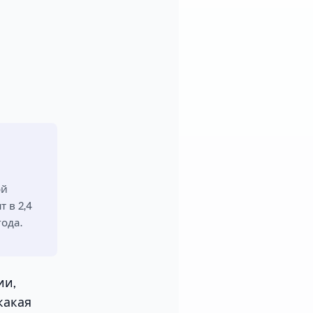
ой
 в 2,4
года.
ии,
какая