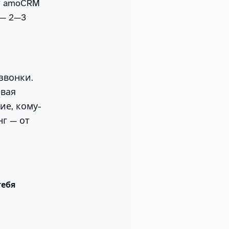
т amoCRM
 — 2—3
звонки.
евая
ие, кому-
г — от
тебя