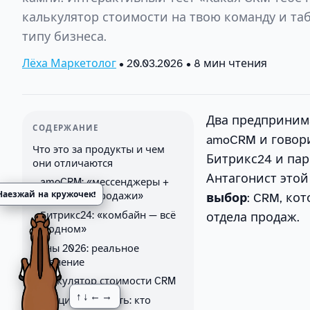
калькулятор стоимости на твою команду и та
типу бизнеса.
Лёха Маркетолог
•
20.03.2026
• 8 мин чтения
Два предпринима
СОДЕРЖАНИЕ
amoCRM и говорит
Что это за продукты и чем
Битрикс24 и пар
они отличаются
Антагонист этой
amoCRM: «мессенджеры +
Наезжай на кружочек!
воронка = продажи»
выбор
: CRM, ко
Битрикс24: «комбайн — всё
отдела продаж.
в одном»
Цены 2026: реальное
сравнение
Калькулятор стоимости CRM
↑↓←→
Функциональность: кто