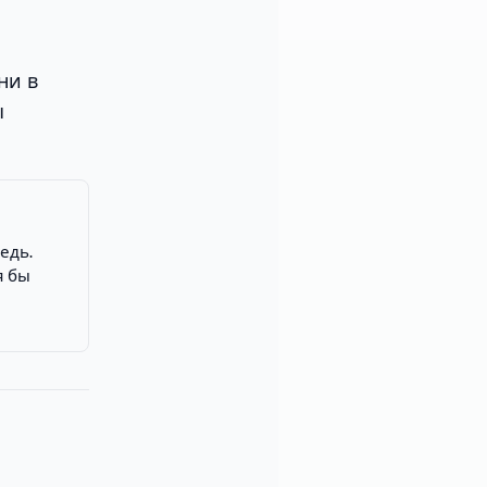
ни в
ы
едь.
я бы