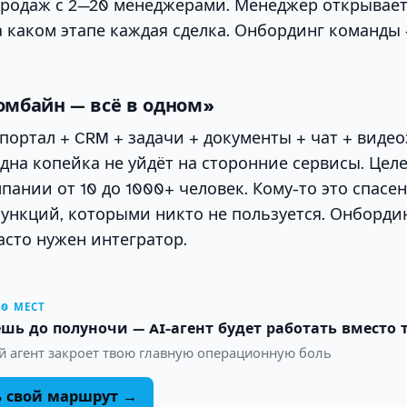
 продаж с 2—20 менеджерами. Менеджер открывае
на каком этапе каждая сделка. Онбординг команды
омбайн — всё в одном»
ортал + CRM + задачи + документы + чат + видео
дна копейка не уйдёт на сторонние сервисы. Цел
пании от 10 до 1000+ человек. Кому-то это спасен
ункций, которыми никто не пользуется. Онбордин
Часто нужен интегратор.
10 МЕСТ
шь до полуночи — AI-агент будет работать вместо 
й агент закроет твою главную операционную боль
ь свой маршрут →