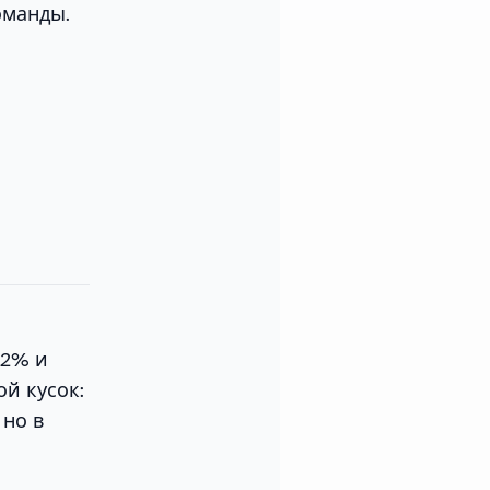
оманды.
22% и
ой кусок:
 но в