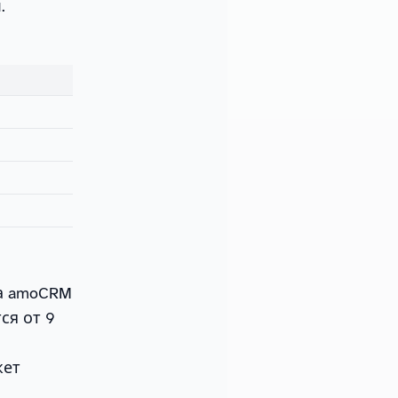
я
.
 а amoCRM
ся от 9
жет