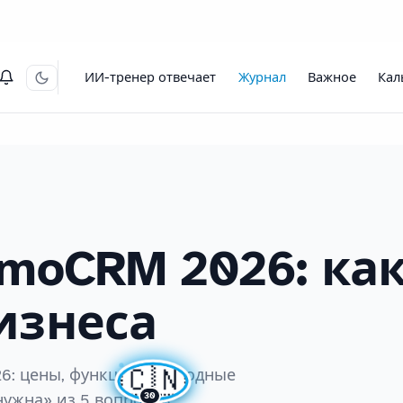
ИИ-тренер отвечает
Журнал
Важное
Кал
amoCRM 2026: ка
изнеса
🇨🇳
6: цены, функции, подводные
30
ужна» из 5 вопросов,