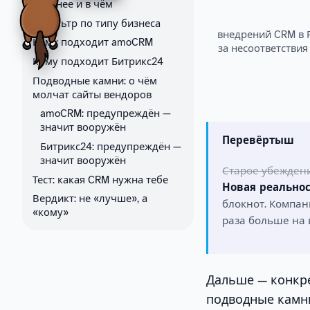
сильнее и в чём
Фильтр по типу бизнеса
внедрений CRM в 
Кому подходит amoCRM
за несоответствия
Кому подходит Битрикс24
Подводные камни: о чём
молчат сайты вендоров
amoCRM: предупреждён —
значит вооружён
Перевёртыш
Битрикс24: предупреждён —
значит вооружён
Старое убежден
Тест: какая CRM нужна тебе
Новая реальнос
Вердикт: не «лучше», а
блокнот. Компан
«кому»
раза больше на 
Дальше — конкре
подводные камни