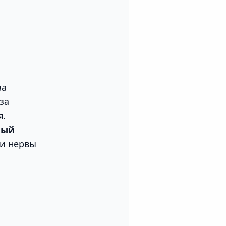
за
 за
я.
ный
 и нервы