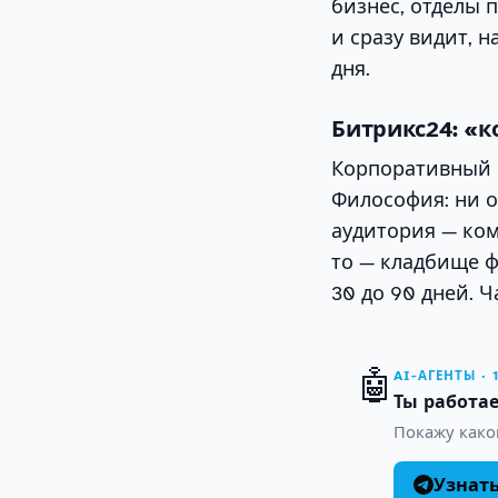
бизнес, отделы
и сразу видит, 
дня.
Битрикс24: «к
Корпоративный п
Философия: ни о
аудитория — ком
то — кладбище ф
30 до 90 дней. 
🤖
AI-АГЕНТЫ · 
Ты работае
Покажу како
Узнат