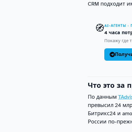
CRM подходит им
🧭
AI-АГЕНТЫ ·
4 часа пот
Покажу где т
Получ
Что это за 
По данным
TAdvi
превысил 24 млр
Битрикс24 и amo
России по-преж