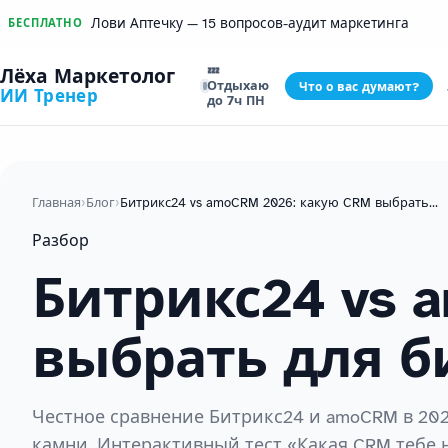
Лови Аптечку — 15 вопросов-аудит маркетинга
БЕСПЛАТНО
💤
Лёха Маркетолог
Отдыхаю
Что о вас думают?
ИИ Тренер
до 7ч ПН
Главная
›
Блог
›
Битрикс24 vs amoCRM 2026: какую CRM выбрать для бизнеса
Разбор
Битрикс24 vs 
выбрать для б
Честное сравнение Битрикс24 и amoCRM в 202
камни. Интерактивный тест «Какая CRM тебе н