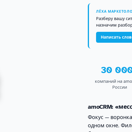
ЛЁХА МАРКЕТОЛО
Разберу вашу си
назначим разбор
Написать сло
30 00
компаний на am
России
amoCRM: «мес
Фокус — воронка 
одном окне. Фил