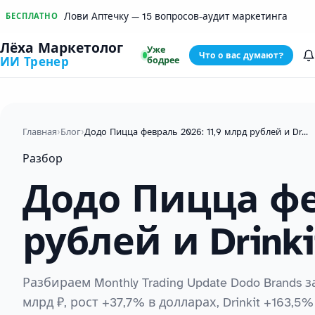
Лови Аптечку — 15 вопросов-аудит маркетинга
БЕСПЛАТНО
Лёха Маркетолог
Уже
Что о вас думают?
бодрее
ИИ Тренер
Главная
›
Блог
›
Додо Пицца февраль 2026: 11,9 млрд рублей и Drinkit рвёт шаблоны
Разбор
Додо Пицца фе
рублей и Drink
Разбираем Monthly Trading Update Dodo Brands з
млрд ₽, рост +37,7% в долларах, Drinkit +163,5