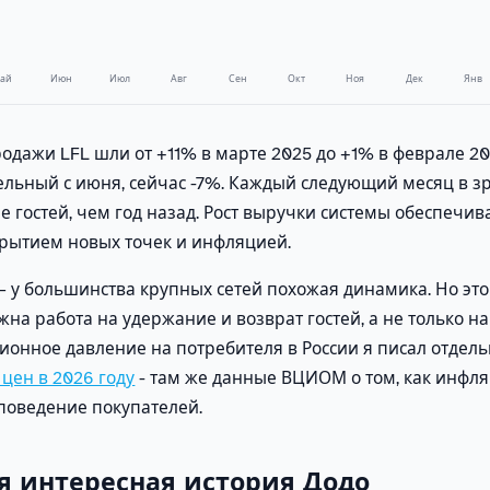
ай
Июн
Июл
Авг
Сен
Окт
Ноя
Дек
Янв
одажи LFL шли от +11% в марте 2025 до +1% в феврале 20
ельный с июня, сейчас -7%. Каждый следующий месяц в з
 гостей, чем год назад. Рост выручки системы обеспечив
рытием новых точек и инфляцией.
— у большинства крупных сетей похожая динамика. Но это
жна работа на удержание и возврат гостей, а не только на
ионное давление на потребителя в России я писал отдель
 цен в 2026 году
- там же данные ВЦИОМ о том, как инфл
поведение покупателей.
мая интересная история Додо