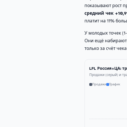
показывают рост 
средний чек +10,
платит на 11% боль
У молодых точек (1
Они ещё набирают б
только за счёт чека 
LFL Россия+ЦА: т
Продажи (серый) и тра
Продажи
Трафик