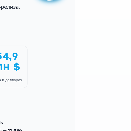
-релиза.
54,9
лн $
 в долларах
ль
26 —
11 898