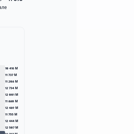
але
10 416 М
11 737 М
11 208 М
12 734 М
12 001 М
11 880 М
12 489 М
11 755 М
12 444 М
12 507 М