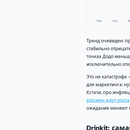
Мар
Апр
М
Тренд очевиден: пр
стабильно отрицат
точках Додо меньше
исключительно отк
Это не катастрофа 
для маркетинга: ну
Кстати, про инфляц
россиян ждут роста
ожидания меняют 
Drinkit: са