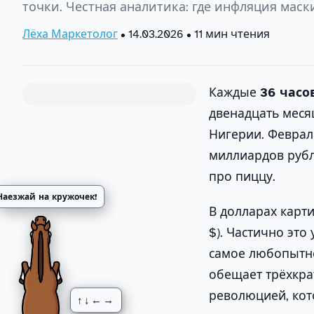
точки. Честная аналитика: где инфляция маск
Лёха Маркетолог
•
14.03.2026
• 11 мин чтения
Каждые
36 часо
двенадцать месяц
Нигерии. Февраль
миллиардов рубл
про пиццу.
Наезжай на кружочек!
В долларах карт
$). Частично это
самое любопыт
обещает трёхкра
революцией, кот
↑↓←→