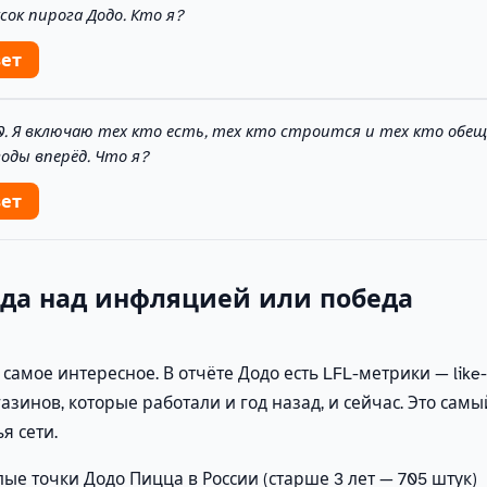
сок пирога Додо. Кто я?
вет
. Я включаю тех кто есть, тех кто строится и тех кто обещ
оды вперёд. Что я?
вет
еда над инфляцией или победа
самое интересное. В отчёте Додо есть LFL-метрики — like-fo
азинов, которые работали и год назад, и сейчас. Это сам
я сети.
лые точки Додо Пицца в России (старше 3 лет — 705 штук)