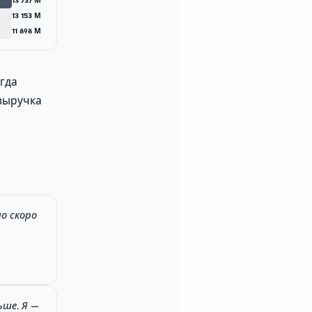
13 737 М
13 153 М
11 898 М
егда
 выручка
но скоро
ьше. Я —