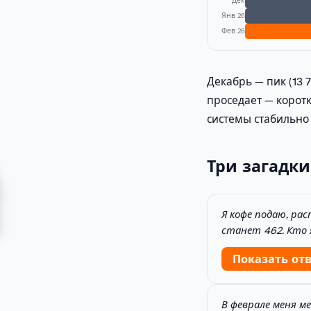
Дек
Янв 26
Фев 26
Декабрь — пик (13 
проседает — коротк
системы стабильно 
Три загадки
Я кофе подаю, рас
станет 462. Кто 
Показать от
В феврале меня ме