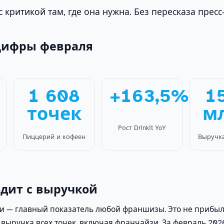
с критикой там, где она нужна. Без пересказа пресс
цифры февраля
1 608
+163,5%
1
точек
м
Рост Drinkit YoY
Пиццерий и кофеен
Выручка
одит с выручкой
и — главный показатель любой франшизы. Это не прибы
 выручка всех точек, включая франчайзи. За февраль 20