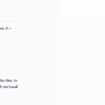
ан. Я —
r-like, то
ый честный