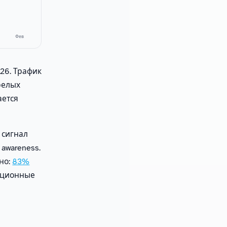
Фев
26. Трафик
релых
ается
 сигнал
 awareness.
но:
83%
яционные