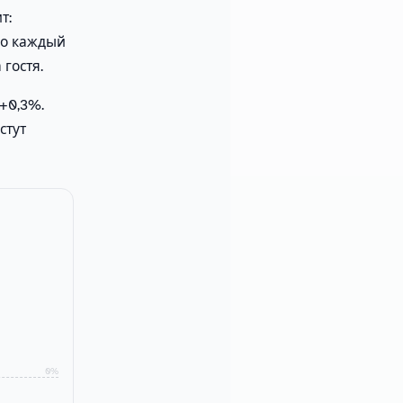
т:
но каждый
гостя.
 +0,3%.
стут
0%