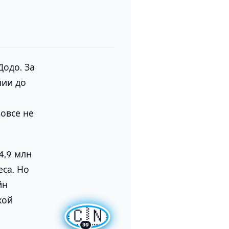
Додо. За
лии до
овсе не
54,9 млн
еса. Но
йн
хой
🇨🇳
30