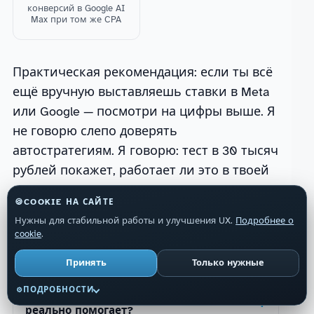
конверсий в Google AI
Max при том же CPA
Практическая рекомендация: если ты всё
ещё вручную выставляешь ставки в Meta
или Google — посмотри на цифры выше. Я
не говорю слепо доверять
автостратегиям. Я говорю: тест в 30 тысяч
рублей покажет, работает ли это в твоей
нише.
🍪
COOKIE НА САЙТЕ
Нужны для стабильной работы и улучшения UX.
Подробнее о
Advantage+ заменяет ручной таргетинг
cookie
.
или дополняет его?
Принять
Только нужные
ПОДРОБНОСТИ
⚙
Performance Max «съедает» бюджет или
реально помогает?