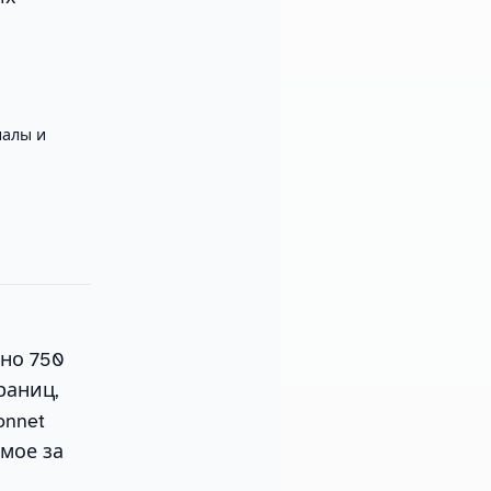
алы и
рно 750
раниц,
onnet
амое за