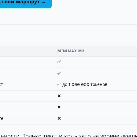
ь свой маршрут →
MINIMAX M3
✅
✅
ст
✅ до 1 000 000 токенов
❌
❌
те
❌
ьности. Только текст и код - зато на уровне лучш