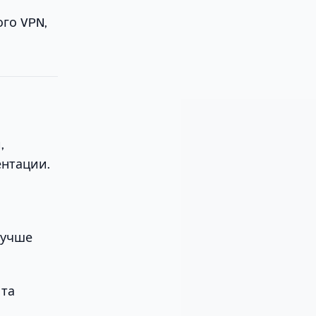
ого VPN,
,
ентации.
лучше
 та