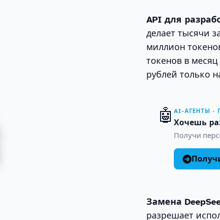
API для разраб
делает тысячи з
миллион токенов
токенов в месяц 
рублей только н
🤖
AI-АГЕНТЫ ·
Хочешь ра
Получи персо
Получи
Замена DeepSeek
разрешает испол