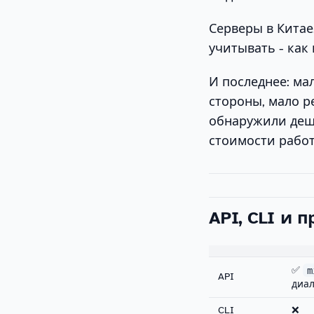
Серверы в Китае
учитывать - как
И последнее: ма
стороны, мало р
обнаружили деш
стоимости рабо
API, CLI и 
✅
m
API
диал
CLI
❌