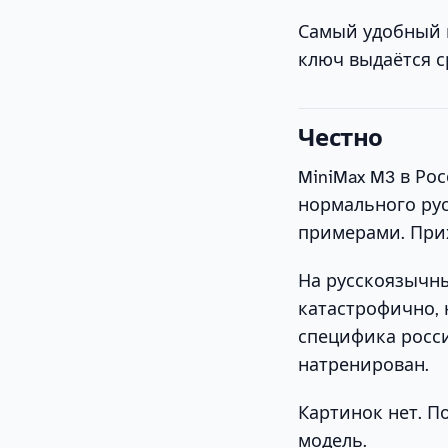
Самый удобный пу
ключ выдаётся с
Честно
MiniMax M3 в Ро
нормального рус
примерами. Прих
На русскоязычны
катастрофично, 
специфика росси
натренирован.
Картинок нет. П
модель.