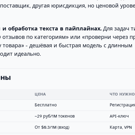
й поставщик, другая юрисдикция, но ценовой уров
и обработка текста в пайплайнах.
Для задач т
 отзывов по категориям» или «проверни через п
 товара» - дешёвая и быстрая модель с длинным
одит идеально.
ены
ЦЕНА
ЧТО НУЖНО
Бесплатно
Регистраци
~29 руб/1M токенов
API-ключ
От $0.3/1M (вход)
Карта, VPN