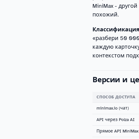
MiniMax - друго
похожий.
Классификация 
«разбери 50 000
каждую карточку
контекстом подх
Версии и ц
СПОСОБ ДОСТУПА
minimax.io (чат)
API через Polza AI
Прямое API MiniMax