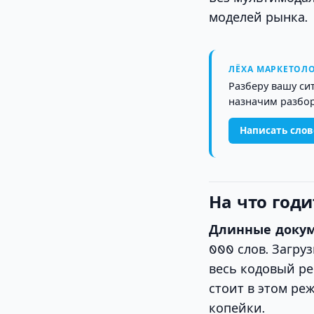
моделей рынка.
ЛЁХА МАРКЕТОЛО
Разберу вашу си
назначим разбор
Написать сло
На что годи
Длинные докум
000 слов. Загру
весь кодовый реп
стоит в этом ре
копейки.