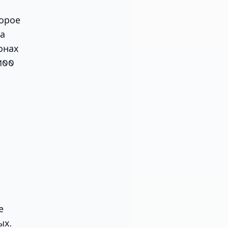
торое
за
онах
 100
е
ых.