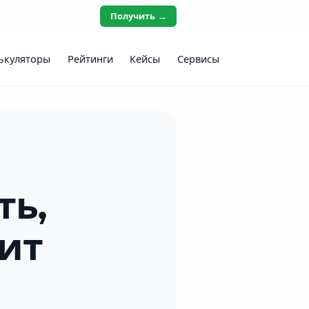
Получить →
ькуляторы
Рейтинги
Кейсы
Сервисы
ть,
оит