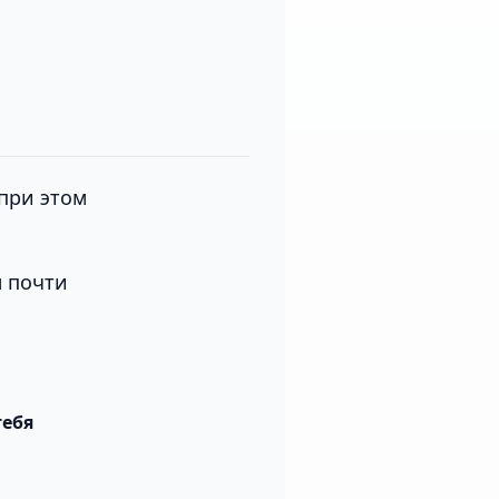
 при этом
м почти
тебя