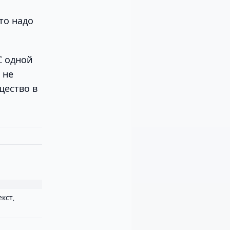
то надо
С одной
 не
щество в
екст,