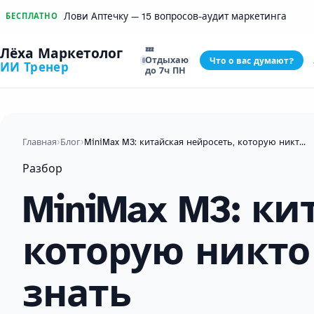
Лови Аптечку — 15 вопросов-аудит маркетинга
БЕСПЛАТНО
💤
Лёха Маркетолог
Отдыхаю
Что о вас думают?
ИИ Тренер
до 7ч ПН
Главная
›
Блог
›
MiniMax M3: китайская нейросеть, которую никто не знает, но стоит знать
Разбор
MiniMax M3: ки
которую никто 
знать