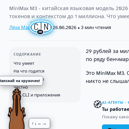
MiniMax M3 - китайская языковая модель 2026 
токенов и контекстом до 1 миллиона. Что умеет
🇨🇳
Лёха Маркетолог
•
26.06.2026
• 3 мин чтения
30
29 рублей за ми
СОДЕРЖАНИЕ
по ряду бенчмар
Что умеет
На что годится
Это MiniMax M3. 
Версии и цены
никто не слышал
Наезжай на кружочек!
Честно
API, CLI и приложения
🧭
AI-АГЕНТЫ · 
Ты работае
Покажу како
↑↓←→