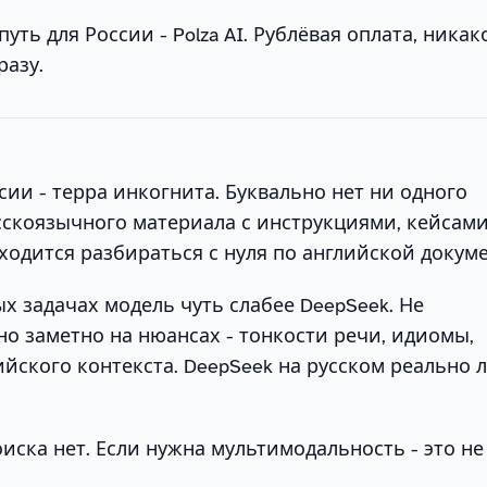
ть для России - Polza AI. Рублёвая оплата, никак
разу.
ссии - терра инкогнита. Буквально нет ни одного
скоязычного материала с инструкциями, кейсами
одится разбираться с нуля по английской докум
х задачах модель чуть слабее DeepSeek. Не
но заметно на нюансах - тонкости речи, идиомы,
йского контекста. DeepSeek на русском реально 
оиска нет. Если нужна мультимодальность - это не