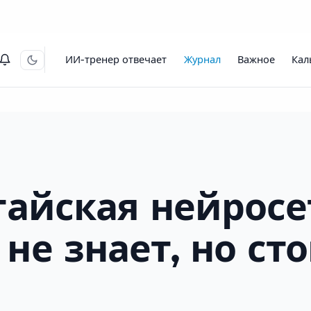
ИИ-тренер отвечает
Журнал
Важное
Кал
тайская нейросе
не знает, но ст