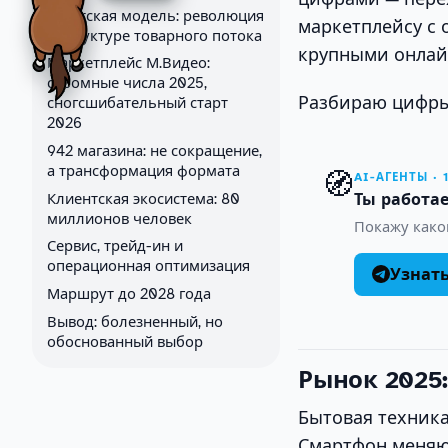
Агентская модель: революция
маркетплейсу с 
в структуре товарного потока
крупными онлай
Маркетплейс М.Видео:
скромные числа 2025,
Разбираю цифры
сногсшибательный старт
2026
942 магазина: не сокращение,
а трансформация формата
🧭
AI-АГЕНТЫ · 
Клиентская экосистема: 80
Ты работае
миллионов человек
Покажу како
Сервис, трейд-ин и
операционная оптимизация
Узнат
Маршрут до 2028 года
Вывод: болезненный, но
обоснованный выбор
Рынок 2025:
Бытовая техника
Смартфон меняют 