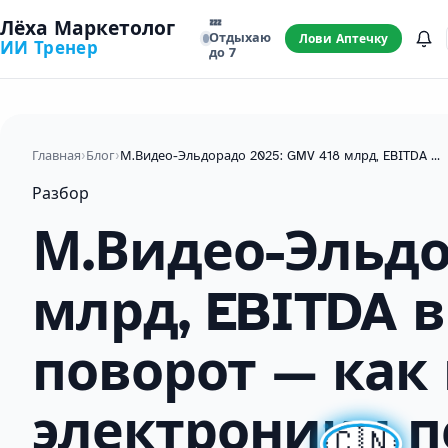
💤
Лёха Маркетолог
Отдыхаю
Лови Аптечку
ИИ Тренер
до 7
Главная
›
Блог
›
М.Видео-Эльдорадо 2025: GMV 418 млрд, EBITDA в минусе и агентский поворот — как главный ритейлер электроники переписывает бизнес-модель
Разбор
М.Видео-Эльдо
млрд, EBITDA 
поворот — как
электроники п
🇨🇳