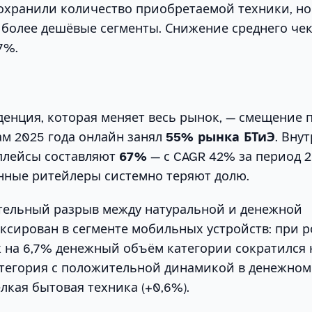
охранили количество приобретаемой техники, но
 более дешёвые сегменты. Снижение среднего че
7%.
денция, которая меняет весь рынок, — смещение 
ам 2025 года онлайн занял
55% рынка БТиЭ
. Вну
плейсы составляют
67%
— с CAGR 42% за период 
нные ритейлеры системно теряют долю.
тельный разрыв между натуральной и денежной
сирован в сегменте мобильных устройств: при р
на 6,7% денежный объём категории сократился н
атегория с положительной динамикой в денежном
кая бытовая техника (+0,6%).