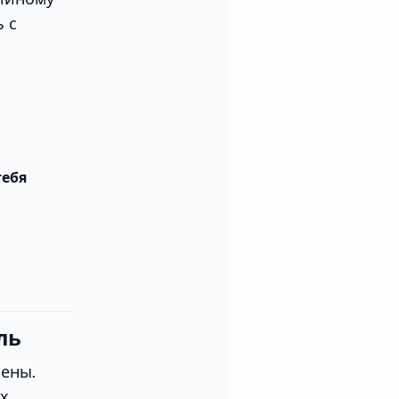
 с
тебя
ль
мены.
ях