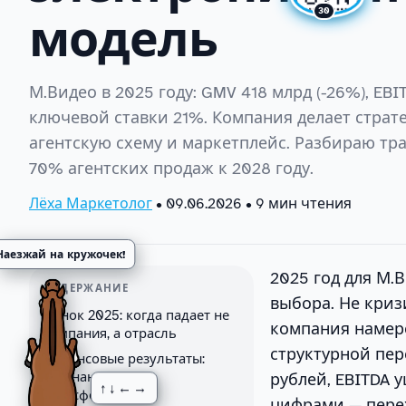
30
модель
М.Видео в 2025 году: GMV 418 млрд (-26%), EBI
ключевой ставки 21%. Компания делает страте
агентскую схему и маркетплейс. Разбираю тр
70% агентских продаж к 2028 году.
Лёха Маркетолог
•
09.06.2026
• 9 мин чтения
Наезжай на кружочек!
2025 год для М.
СОДЕРЖАНИЕ
выбора. Не криз
Рынок 2025: когда падает не
компания намер
компания, а отрасль
структурной пер
Финансовые результаты:
осознанная цена
рублей, EBITDA 
↑↓←→
трансформации
цифрами — пере