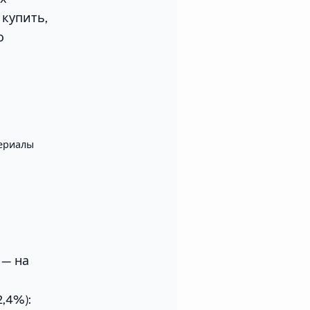
 купить,
о
ериалы
— на
м
,4%):