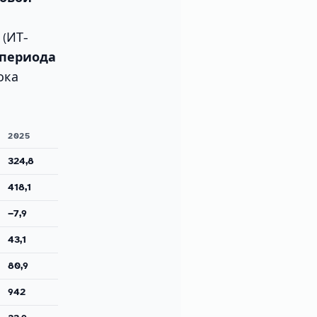
(ИТ-
 периода
ока
2025
324,8
418,1
−7,9
43,1
80,9
942