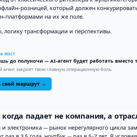
офлайн-розницей, который должен конкурировать
н-платформами на их же поле.
, логику трансформации и перспективы.
10 МЕСТ
шь до полуночи — AI-агент будет работать вместо 
й агент закроет твою главную операционную боль
ь свой маршрут →
 когда падает не компания, а отрас
 и электроника — рынок нерегулярного цикла за
раз в 3,5 года, ноутбук — раз в 5–7 лет. В услови