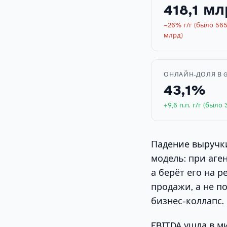
418,1 м
−26% г/г (было 565
млрд)
ОНЛАЙН-ДОЛЯ В 
43,1%
+9,6 п.п. г/г (было 
Падение выручки
модель: при аге
а берёт его на 
продажи, а не п
бизнес-коллапс.
EBITDA ушла в м