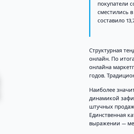
покупатели с
сместились в
составило 13,
Структурная тен
онлайн. По итог
онлайна маркет
годов. Традицио
Наиболее значи
динамикой зафик
штучных продаж 
Единственная к
выражении — мел