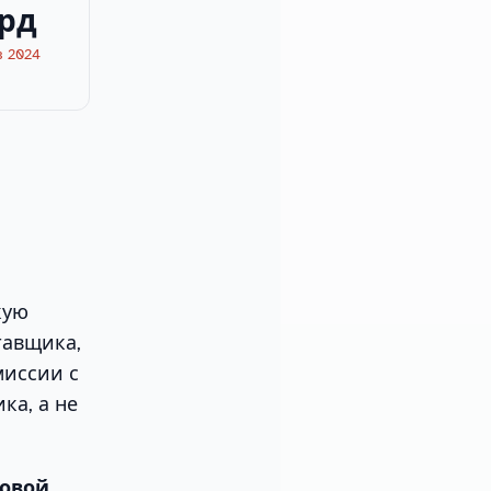
лрд
в 2024
кую
тавщика,
миссии с
ка, а не
говой