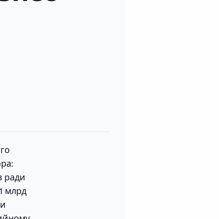
ого
ра:
в ради
1 млрд
ми
рийному