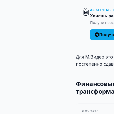
🤖
AI-АГЕНТЫ ·
Хочешь ра
Получи персо
Получи
Для М.Видео это
постепенно сдав
Финансовые
трансформ
GMV 2025