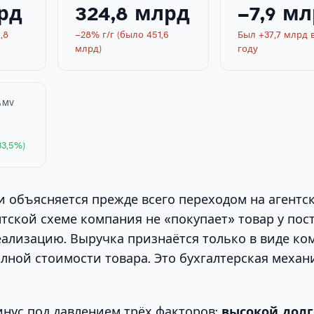
лрд
324,8 млрд
−7,9 м
,8
−28% г/г (было 451,6
Был +37,7 млрд 
млрд)
году
GMV
33,5%)
 объясняется прежде всего переходом на агентс
нтской схеме компания не «покупает» товар у пос
реализацию. Выручка признаётся только в виде ко
олной стоимости товара. Это бухгалтерская механи
инус под давлением трёх факторов:
высокой дол