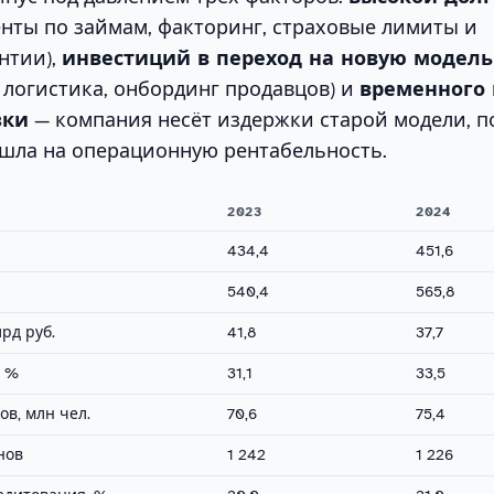
нты по займам, факторинг, страховые лимиты и
нтии),
инвестиций в переход на новую модель
 логистика, онбординг продавцов) и
временного
зки
— компания несёт издержки старой модели, п
ышла на операционную рентабельность.
2023
2024
434,4
451,6
540,4
565,8
рд руб.
41,8
37,7
, %
31,1
33,5
в, млн чел.
70,6
75,4
нов
1 242
1 226