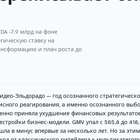
TDA -7,9 млрд на фоне
гическую ставку на
ансформацию и план роста до
Видео-Эльдорадо — год осознанного стратегическ
исного реагирования, а именно осознанного выбо
енно приняла ухудшение финансовых результато
естройки бизнес-модели. GMV упал с 565,8 до 418,
ушла в минус впервые за несколько лет. Но за эти
ход от классического ритейлера к мультикатего