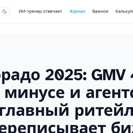
ИИ-тренер отвечает
Журнал
Важное
Кальку
радо 2025: GMV 
в минусе и аген
 главный ритей
ереписывает би