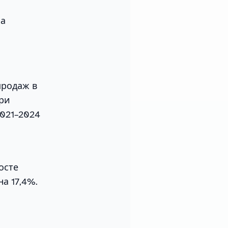
ка
продаж в
три
2021–2024
осте
а 17,4%.