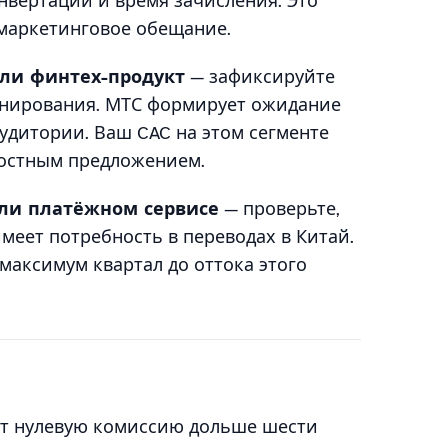
нвертации и время зачисления. Это
 маркетинговое обещание.
ли финтех-продукт
— зафиксируйте
онирования. МТС формирует ожидание
удитории. Ваш CAC на этом сегменте
ностным предложением.
или платёжном сервисе
— проверьте,
еет потребность в переводах в Китай.
 максимум квартал до оттока этого
ит нулевую комиссию дольше шести