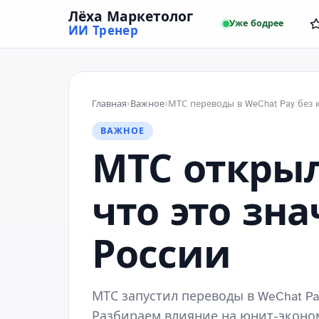
Лёха Маркетолог
Уже бодрее
ИИ Тренер
Главная
›
Важное
›
ВАЖНОЕ
МТС открыл
что это зн
России
МТС запустил переводы в WeChat P
Разбираем влияние на юнит-эконом