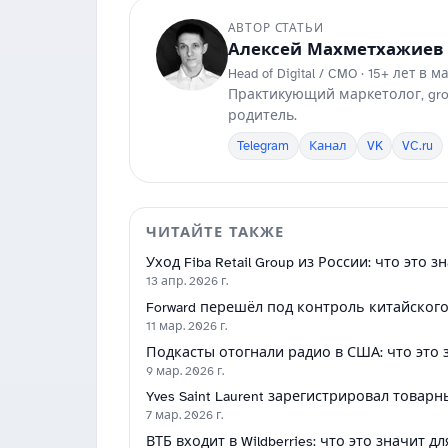
АВТОР СТАТЬИ
Алексей Махметхажиев
Head of Digital / CMO · 15+ лет в 
Практикующий маркетолог, grow
родитель.
Telegram
Канал
VK
VC.ru
ЧИТАЙТЕ ТАКЖЕ
Уход Fiba Retail Group из России: что это 
13 апр. 2026 г.
Forward перешёл под контроль китайского
11 мар. 2026 г.
Подкасты отогнали радио в США: что это
9 мар. 2026 г.
Yves Saint Laurent зарегистрировал товар
7 мар. 2026 г.
ВТБ входит в Wildberries: что это значит