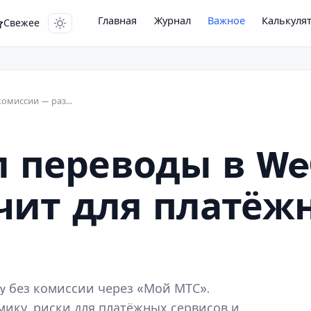
Главная
Журнал
Важное
Калькуля
Свежее
МТС переводы в WeChat Pay без комиссии — разбор для бизнеса
 переводы в WeC
ачит для платёж
ay без комиссии через «Мой МТС».
ику, риски для платёжных сервисов и