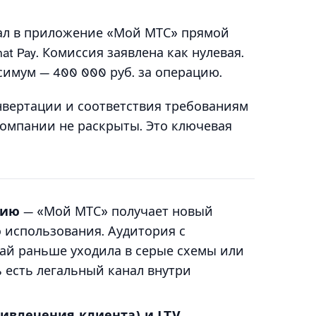
вал в приложение «Мой МТС» прямой
t Pay. Комиссия заявлена как нулевая.
симум — 400 000 руб. за операцию.
нвертации и соответствия требованиям
компании не раскрыты. Это ключевая
цию
— «Мой МТС» получает новый
о использования. Аудитория с
тай раньше уходила в серые схемы или
 есть легальный канал внутри
ривлечения клиента) и LTV