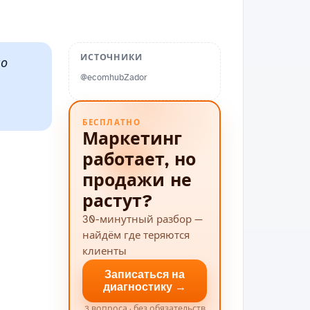
ИСТОЧНИКИ
но
@ecomhubZador
БЕСПЛАТНО
Маркетинг
работает, но
продажи не
растут?
30-минутный разбор —
найдём где теряются
клиенты
Записаться на
диагностику →
3 вопроса · без обязательств