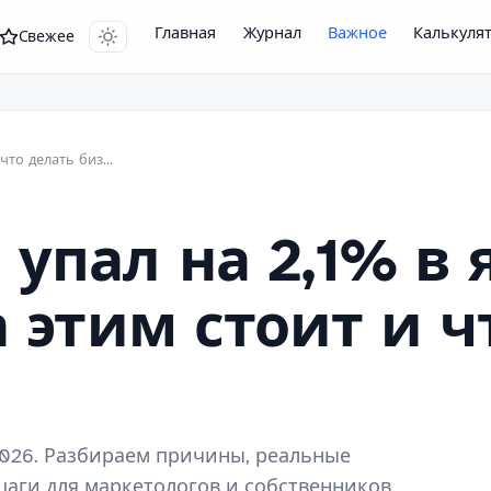
Главная
Журнал
Важное
Калькуля
Свежее
ВВП России −2,1% в январе 2026: что делать бизнесу
 упал на 2,1% в 
а этим стоит и ч
 2026. Разбираем причины, реальные
аги для маркетологов и собственников.