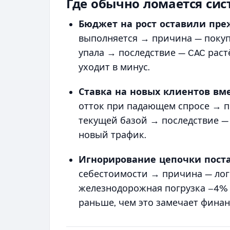
Где обычно ломается сис
Бюджет на рост оставили пр
выполняется → причина — покуп
упала → последствие — CAC раст
уходит в минус.
Ставка на новых клиентов вм
отток при падающем спросе → п
текущей базой → последствие — 
новый трафик.
Игнорирование цепочки пост
себестоимости → причина — логи
железнодорожная погрузка −4%
раньше, чем это замечает фина