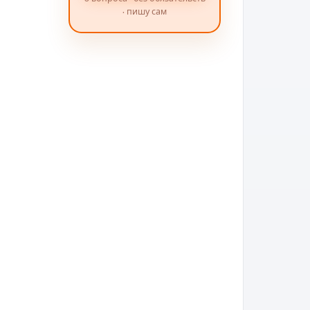
· пишу сам