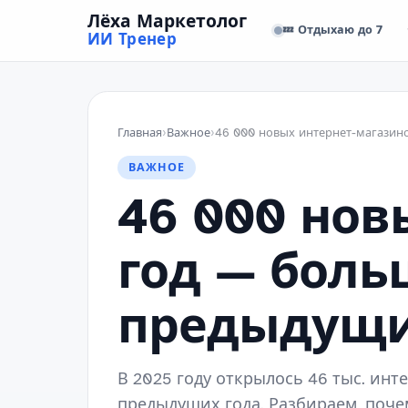
Лёха Маркетолог
💤 Отдыхаю до 7
ИИ Тренер
Главная
›
Важное
›
ВАЖНОЕ
46 000 нов
год — боль
предыдущи
В 2025 году открылось 46 тыс. инт
предыдущих года. Разбираем, поч