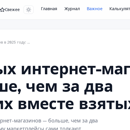
Главная
Журнал
Важное
Калькуля
Свежее
46 000 новых интернет-магазинов в 2025 году: почему продавцы уходят с маркетплейсов
ых интернет-маг
ше, чем за два
х вместе взяты
ернет-магазинов — больше, чем за два
ему маркетплейсы сами толкают