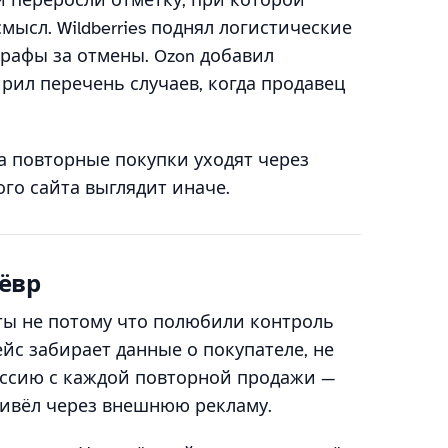
и переросли отметку, при которой
ысл. Wildberries поднял логистические
трафы за отмены. Ozon добавил
рил перечень случаев, когда продавец
 а повторные покупки уходят через
го сайта выглядит иначе.
ёвр
ты не потому что полюбили контроль
йс забирает данные о покупателе, не
миссию с каждой повторной продажи —
привёл через внешнюю рекламу.