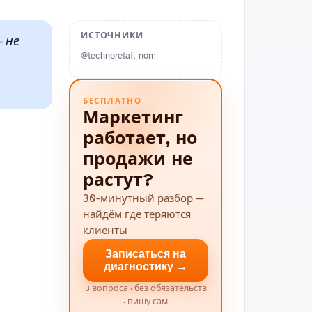
ИСТОЧНИКИ
— не
@technoretail_nom
БЕСПЛАТНО
Маркетинг
работает, но
продажи не
растут?
30-минутный разбор —
найдём где теряются
клиенты
Записаться на
диагностику →
3 вопроса · без обязательств
· пишу сам