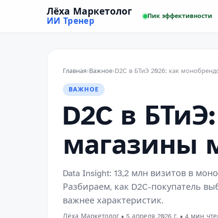
Лёха Маркетолог
Пик эффективности
ИИ Тренер
Главная
›
Важное
›
ВАЖНОЕ
D2C в БТиЭ
магазины 
Data Insight: 13,2 млн визитов в м
Разбираем, как D2C-покупатель вы
важнее характеристик.
Лёха Маркетолог
•
5 апреля 2026 г.
• 4 мин чт