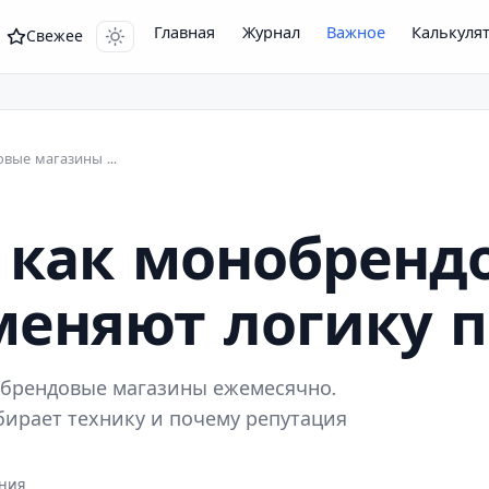
Главная
Журнал
Важное
Калькуля
Свежее
D2C в БТиЭ 2026: как монобрендовые магазины меняют логику покупки
: как монобренд
меняют логику 
онобрендовые магазины ежемесячно.
бирает технику и почему репутация
ения