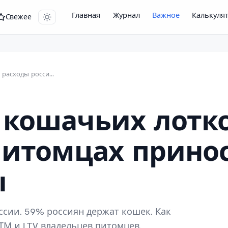
Главная
Журнал
Важное
Калькуля
Свежее
Экономика домашних животных: расходы россиян на кошек 2026
кошачьих лотко
питомцах прино
ы
сии. 59% россиян держат кошек. Как
ТМ и LTV владельцев питомцев.