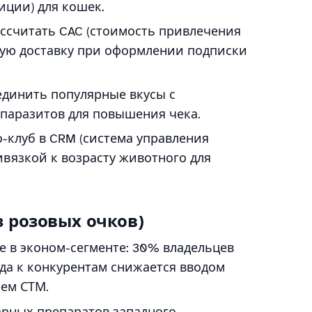
иции) для кошек.
ссчитать CAC (стоимость привлечения
ную доставку при оформлении подписки
динить популярные вкусы с
 паразитов для повышения чека.
о-клуб в CRM (система управления
вязкой к возрасту животного для
з розовых очков)
е в эконом-сегменте: 30% владельцев
ода к конкурентам снижается вводом
ием СТМ.
рных препаратов западного