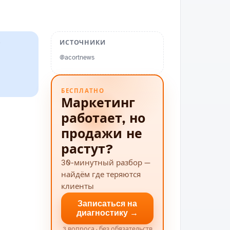
ИСТОЧНИКИ
й
@acortnews
БЕСПЛАТНО
Маркетинг
работает, но
продажи не
растут?
30-минутный разбор —
найдём где теряются
клиенты
Записаться на
диагностику →
3 вопроса · без обязательств