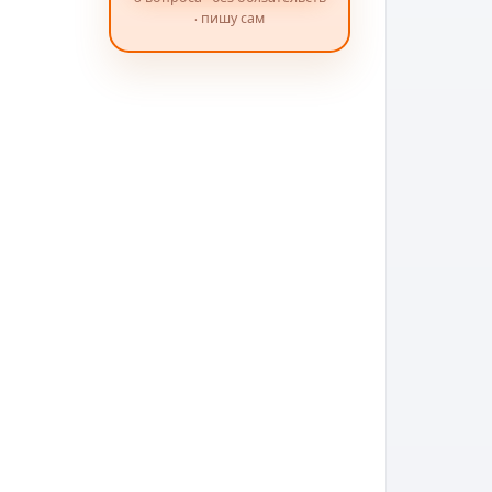
· пишу сам