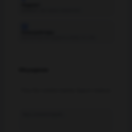
Подкаст
Дайджест про digital и маркетинг
🧮
Калькуляторы
Бесплатные инструменты: ROMI, LTV, UTM
Обсуждение
Пока без комментариев. Будьте первым.