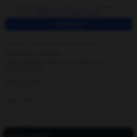
Нажимая «Подписаться», даю согласие на рекламную
рассылку и
обработку персональных данных
.
Подписаться
Отписаться от рассылки
•
Пример письма рассылки
ПОДПИСАТЬСЯ В СОЦСЕТЯХ
Только платформы, допустимые к публичному
размещению в РФ.
Telegram (личный)
@loading_express
Telegram (канал)
@lexamarketolog
VK
vk.com/t1184858
🍪
COOKIE НА САЙТЕ