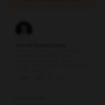
3 вопроса · без обязательств · пишу сам
АВТОР СТАТЬИ
Алексей Махметхажиев
Head of Digital / CMO · 15+ лет в маркетинге
Практикующий маркетолог, growth-
специалист и AI-энтузиаст. Родился в
Колпино, вырос в Питере, сейчас в Москве.
Многодетный родитель.
Telegram
Канал
VK
VC.ru
ЧИТАЙТЕ ТАКЖЕ
«ВсёСмарт» уходит с молотка: что сеть с