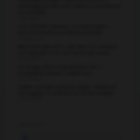
миллиардным убытком говорит о российском
tech-ритейле
1 мар. 2026 г.
Утка обгоняет свинину: что происходит с
мясной полкой в российском ритейле
28 февр. 2026 г.
M&A в российском IT, май 2026: кто покупает,
кто тормозит и что это значит для рынка
15 мая 2026 г.
UX-тренды 2026: когда метрики лгут, а
интерфейсы мешают людям жить
20 апр. 2026 г.
Трафик торговых центров падает четвёртый
год подряд: кто заплатит за пустые галереи
16 апр. 2026 г.
ЕЩЁ В БЛОГЕ
🎙