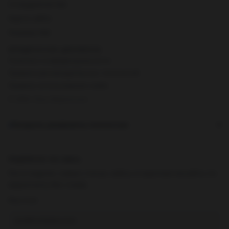
Сотрудничество
Карта сайта
Резюме PDF
ЮРИДИЧЕСКИЕ ДОКУМЕНТЫ
Политика конфиденциальности
Правила рекомендательных технологий
Правила использования cookie
© 2026 Лёха Маркетолог
Раскрыть реквизиты полностью
▾
ПОДПИСКА НА EMAIL
Раз в неделю: новые статьи, кейсы и короткие инсайты по
маркетингу без спама.
Ваш email