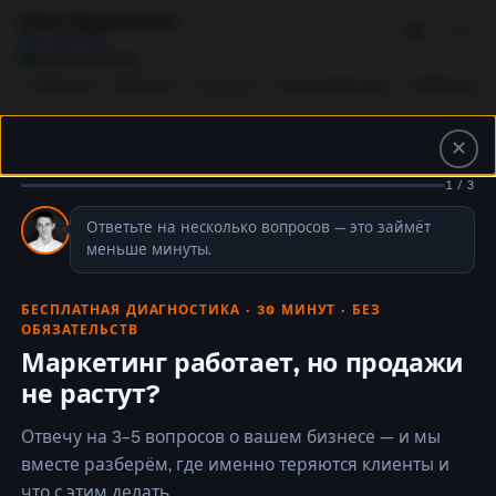
Лёха Маркетолог
ИИ Тренер
Делаю красиво
Главная
Журнал
Важное
Калькуляторы
Рейтинги
✕
1 / 3
Главная
›
Важное
›
ИИ-трафик в ритейле 2026: почему Henderson считает его ценнее органики
Ответьте на несколько вопросов — это займёт
ВАЖНОЕ
меньше минуты.
ИИ-трафик в
БЕСПЛАТНАЯ ДИАГНОСТИКА · 30 МИНУТ · БЕЗ
российском ритейле:
ОБЯЗАТЕЛЬСТВ
Henderson прав, но
Маркетинг работает, но продажи
не растут?
считает не те
метрики
Отвечу на 3–5 вопросов о вашем бизнесе — и мы
вместе разберём, где именно теряются клиенты и
Нейросети гонят на сайты ритейлеров
что с этим делать.