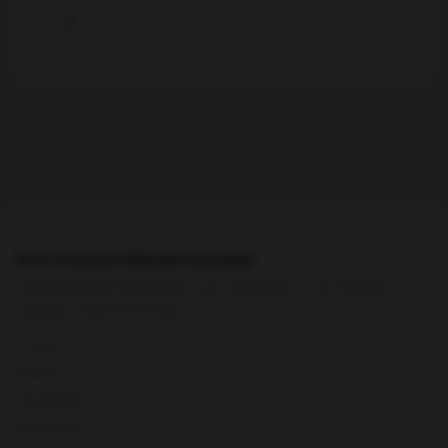
Прикрепить фото
Блог Алексея Махметхажиева
Практический маркетинг, рост выручки и системный
подход к digital-каналам.
Статьи
Кейсы
Об авторе
Контакты