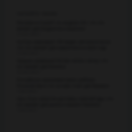
ЧИТАЙТЕ ТАКЖЕ
Реклама в ChatGPT по модели CPC: что это
меняет для бюджетов и воронки
22 апр. 2026 г.
YouTube маркирует ИИ-видео автоматически:
что это меняет для маркетинга в 2026 году
27 мая 2026 г.
Telegram разрешил ботам читать личку: что
это меняет для бизнеса
20 мая 2026 г.
Российское оранжевое вино: рейтинг
Роскачества и что за ним стоит для бизнеса
9 мая 2026 г.
Ozon Fresh запустил доставку горячей еды: что
это меняет для рынка и вашего бизнеса
5 мая 2026 г.