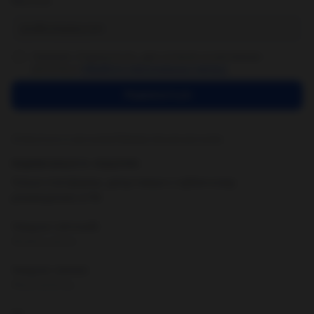
Ваш email
Нажимая «Подписаться», даю согласие на рекламную
рассылку и
обработку персональных данных
.
Подписаться
Отписаться от рассылки
•
Пример письма рассылки
ПОДПИСАТЬСЯ В СОЦСЕТЯХ
Только платформы, допустимые к публичному
размещению в РФ.
Telegram (личный)
@loading_express
Telegram (канал)
@lexamarketolog