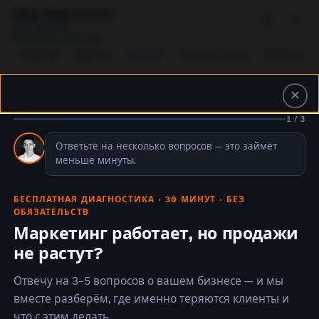
Лёха Маркетолог
ИИ Тренер
Стабильный темп
Главная
Журнал
Важное
Калькуляторы
Рейтинги
✕
1 / 3
Главная
›
Важное
›
Sora в ChatGPT: что это значит для маркетологов и бюджетов на видео
Ответьте на несколько вопросов — это займёт
ВАЖНОЕ
меньше минуты.
Sora в ChatGPT: что это
БЕСПЛАТНАЯ ДИАГНОСТИКА · 30 МИНУТ · БЕЗ
меняет для
ОБЯЗАТЕЛЬСТВ
маркетологов и
Маркетинг работает, но продажи
не растут?
сколько это стоит
Отвечу на 3–5 вопросов о вашем бизнесе — и мы
OpenAI встраивает Sora в ChatGPT.
вместе разберём, где именно теряются клиенты и
Разбираем, как интеграция повлияет на
что с этим делать.