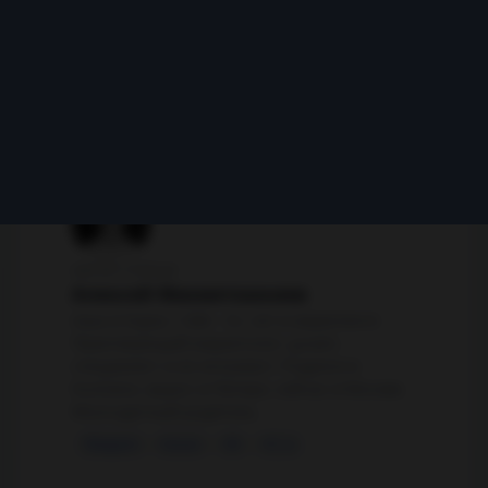
теряются клиенты
Записаться на диагностику →
3 вопроса · без обязательств · пишу сам
АВТОР СТАТЬИ
Алексей Махметхажиев
Head of Digital / CMO · 15+ лет в маркетинге
Практикующий маркетолог, growth-
специалист и AI-энтузиаст. Родился в
Колпино, вырос в Питере, сейчас в Москве.
Многодетный родитель.
Telegram
Канал
VK
VC.ru