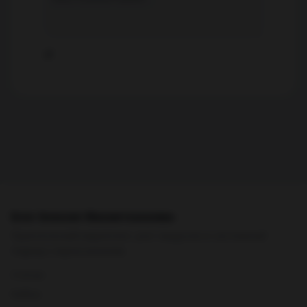
Прикрепить фото
Блог Алексея Махметхажиева
Практический маркетинг, рост выручки и системный
подход к digital-каналам.
Статьи
Кейсы