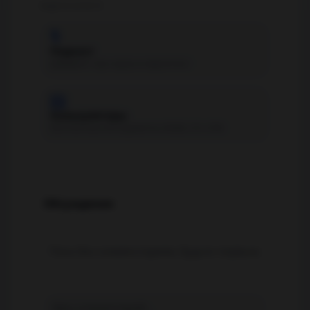
ЕЩЁ В БЛОГЕ
🎙
Подкаст
Дайджест про digital и маркетинг
🧮
Калькуляторы
Бесплатные инструменты: ROMI, LTV, UTM
Обсуждение
Пока без комментариев. Будьте первым.