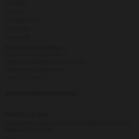
Об авторе
Контакты
Сотрудничество
Карта сайта
Резюме PDF
ЮРИДИЧЕСКИЕ ДОКУМЕНТЫ
Политика конфиденциальности
Правила рекомендательных технологий
Правила использования cookie
© 2026 Лёха Маркетолог
Раскрыть реквизиты полностью
▾
ПОДПИСКА НА EMAIL
Раз в неделю: новые статьи, кейсы и короткие инсайты по
маркетингу без спама.