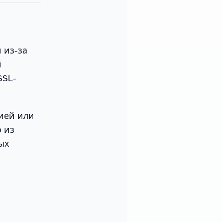
 из-за
й
SSL-
ией или
о из
ых