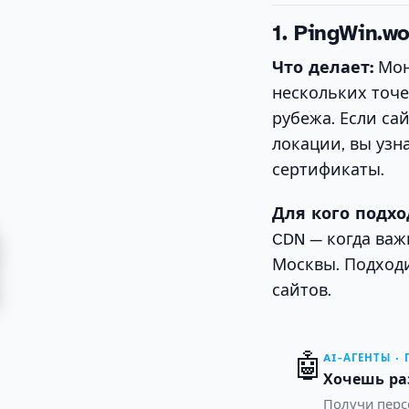
1. PingWin.wo
Что делает:
Мон
нескольких точе
рубежа. Если са
локации, вы узн
сертификаты.
Для кого подхо
CDN — когда важн
Москвы. Подходи
сайтов.
🤖
AI-АГЕНТЫ ·
Хочешь ра
Получи персо