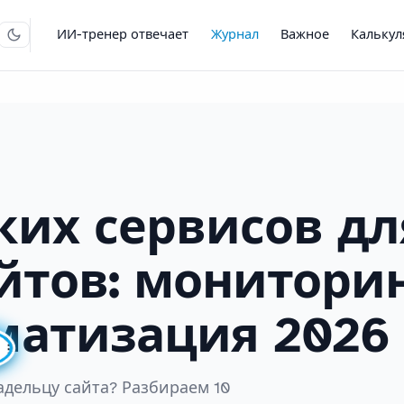
ИИ-тренер отвечает
Журнал
Важное
Кальку
ких сервисов дл
йтов: мониторин
оматизация 2026

дельцу сайта? Разбираем 10