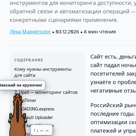
инструментов для мониторинга доступности, у
обратной связи и автоматизации операций —
конкретными сценариями применения.
Лёха Маркетолог
•
03.12.2026
• 8 мин чтения
Сайт есть, день
СОДЕРЖАНИЕ
сайт падал ночь
Кому нужны инструменты
посетителей зак
для сайта
узнаёте о пробл
1. PingWin.work
Наезжай на кружочек!
негативные отз
2. Upall — мониторинг сайтов
3. UpTimer
Российский рыно
4. LOADING.express
последние годы.
5. Default Uploader
оптимизации ско
6. Rocketr / Рокетр
↑↓←→
платежей и упр
7. Flang Delivery