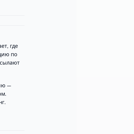
ет, где
цию по
исылают
ию —
ом.
г.