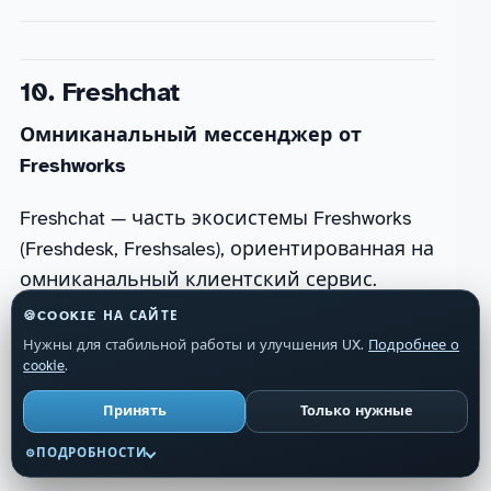
10. Freshchat
Омниканальный мессенджер от
Freshworks
Freshchat — часть экосистемы Freshworks
(Freshdesk, Freshsales), ориентированная на
омниканальный клиентский сервис.
Поддерживает сайт, мобильные
🍪
COOKIE НА САЙТЕ
приложения, WhatsApp, Facebook, LINE с
Нужны для стабильной работы и улучшения UX.
Подробнее о
cookie
.
единым inbox. Freddy AI — встроенный AI-
бот для автоматических ответов.
Принять
Только нужные
Киллер-фичи:
ПОДРОБНОСТИ
⚙