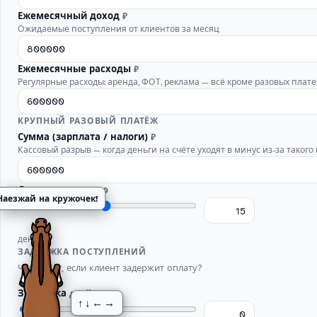
Ежемесячный доход
₽
Ожидаемые поступления от клиентов за месяц
Ежемесячные расходы
₽
Регулярные расходы: аренда, ФОТ, реклама — всё кроме разовых плат
КРУПНЫЙ РАЗОВЫЙ ПЛАТЁЖ
Сумма (зарплата / налоги)
₽
Кассовый разрыв — когда деньги на счёте уходят в минус из-за такого
День платежа
1–30
Наезжай на кружочек!
день
ЗАДЕРЖКА ПОСТУПЛЕНИЙ
Что будет, если клиент задержит оплату?
Задержка
дней
↑↓←→