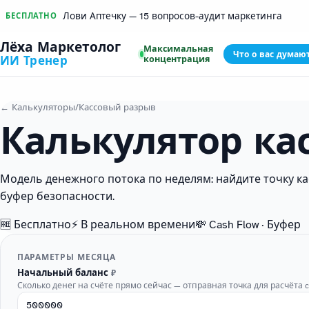
Лови Аптечку — 15 вопросов-аудит маркетинга
БЕСПЛАТНО
Лёха Маркетолог
Максимальная
Что о вас думаю
концентрация
ИИ Тренер
← Калькуляторы
/
Кассовый разрыв
Калькулятор ка
Модель денежного потока по неделям: найдите точку к
буфер безопасности.
🆓 Бесплатно
⚡ В реальном времени
💸 Cash Flow · Буфер
ПАРАМЕТРЫ МЕСЯЦА
Начальный баланс
₽
Сколько денег на счёте прямо сейчас — отправная точка для расчёта c