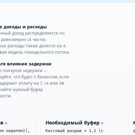
е доходы и расходы
чный доход распределяется по
равномерно (4 части).
ые расходы также делятся на 4.
вая модель понедельного потока.
ьте влияние задержки
е ползунок задержки —
уйте, что будет с балансом, если
адержит оплату на 7, 14 или 30
знайте нужный буфер
ности.
ыв
Необходимый буфер
=
=
ем неделям)|,
Кассовый разрыв × 1,1 (с