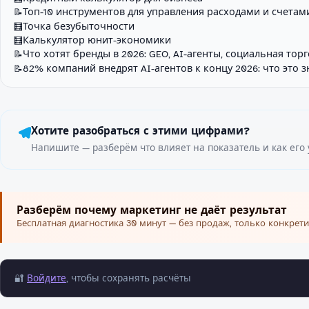
Топ-10 инструментов для управления расходами и счетам
📝
Точка безубыточности
🧮
Калькулятор юнит-экономики
🧮
Что хотят бренды в 2026: GEO, AI-агенты, социальная тор
📝
82% компаний внедрят AI-агентов к концу 2026: что это 
📝
Хотите разобраться с этими цифрами?
Напишите — разберём что влияет на показатель и как его 
Разберём почему маркетинг не даёт результат
Бесплатная диагностика 30 минут — без продаж, только конкрети
🔐
Войдите
, чтобы сохранять расчёты