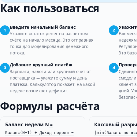
Как пользоваться
Введите начальный баланс
Укажит
1
2
Укажите остаток денег на расчётном
Ежемеся
счёте на начало месяца. Это отправная
неделям 
точка для моделирования денежного
Регулярн
потока.
Это базо
Добавьте крупный платёж
Провер
3
4
Зарплата, налоги или крупный счёт от
Сдвиньт
поставщика — укажите сумму и день
смоделир
платежа. Калькулятор покажет, на какой
клиент з
неделе возникает дефицит.
дней. У
безопас
Формулы расчёта
Баланс недели N
Кассовый разр
=
Баланс(N−1) + Доход недели −
|min(Баланс по вс