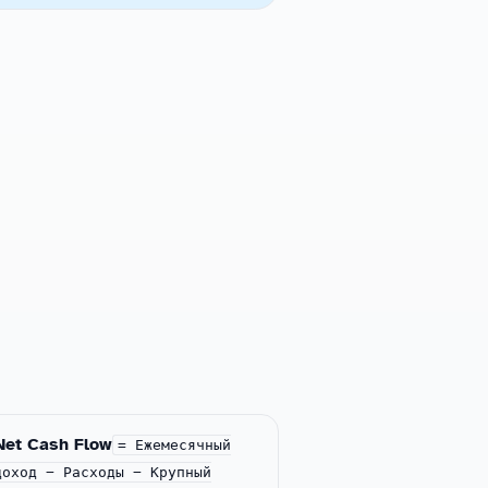
Net Cash Flow
= Ежемесячный
доход − Расходы − Крупный