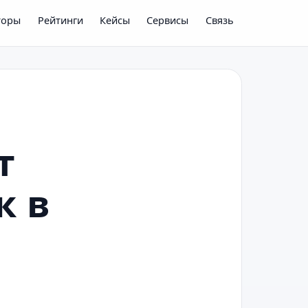
торы
Рейтинги
Кейсы
Сервисы
Связь
т
к в