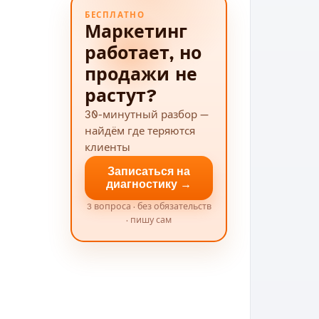
БЕСПЛАТНО
Маркетинг
работает, но
продажи не
растут?
30-минутный разбор —
найдём где теряются
клиенты
Записаться на
диагностику →
3 вопроса · без обязательств
· пишу сам