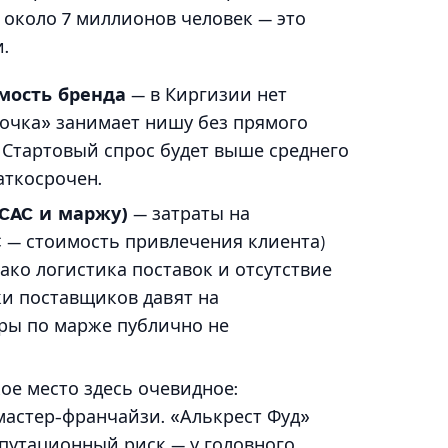
 около 7 миллионов человек — это
.
мость бренда
— в Киргизии нет
 точка» занимает нишу без прямого
 Стартовый спрос будет выше среднего
аткосрочен.
CAC и маржу)
— затраты на
C — стоимость привлечения клиента)
ако логистика поставок и отсутствие
и поставщиков давят на
ры по марже публично не
ое место здесь очевидное:
мастер-франчайзи. «Алькрест Фуд»
путационный риск — у головного