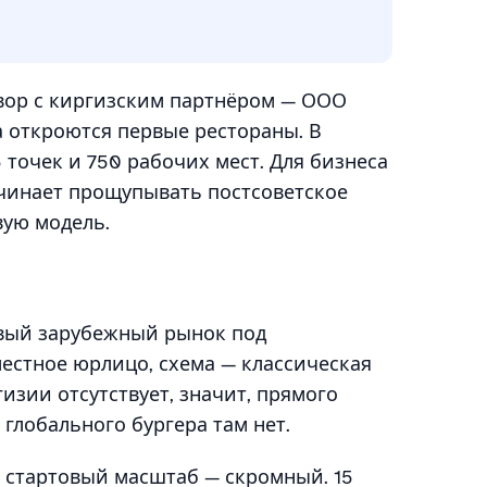
овор с киргизским партнёром — ООО
а откроются первые рестораны. В
 точек и 750 рабочих мест. Для бизнеса
ачинает прощупывать постсоветское
вую модель.
рвый зарубежный рынок под
естное юрлицо, схема — классическая
гизии отсутствует, значит, прямого
 глобального бургера там нет.
, стартовый масштаб — скромный. 15