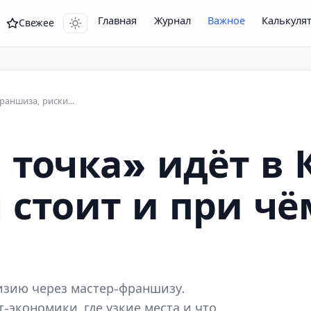
Главная
Журнал
Важное
Калькуля
Свежее
«Вкусно – и точка» в Киргизии: франшиза, риски и юнит-экономика выхода
и точка» идёт в
 стоит и при чё
гизию через мастер-франшизу.
т-экономики, где узкие места и что