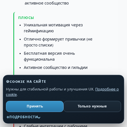
активное сообщество
ПЛЮСЫ
Уникальная мотивация через
геймификацию
Отлично формирует привычки (не
просто списки)
Бесплатная версия очень
функциональна
Активное сообщество и гильдии
🍪
COOKIE НА САЙТЕ
Нужны для стабильной работы и улучшения UX.
Подробнее о
МИНУСЫ
cookie
.
Игровая обёртка не для всех: кому-то
покажется несерьёзной
Принять
Только нужные
Нет продвинутого управления
ПОДРОБНОСТИ
⚙
проектами
Слабые интеграции с рабочими