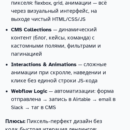
пикселя: flexbox, grid, анимации — всё
через визуальный интерфейс, на
выходе чистый HTML/CSS/JS
CMS Collections
— динамический
контент (блог, кейсы, команда) с
кастомными полями, фильтрами и
пагинацией
Interactions & Animations
— сложные
анимации при скролле, наведении и
клике без единой строки JS-кода
Webflow Logic
— автоматизации: форма
отправлена → запись в Airtable → email в
Slack → таг в CMS
Плюсы:
Пиксель-перфект дизайн без
кода; быстрая итерация лендингов;