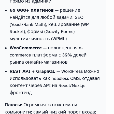
прямо из админки
60 000+ плагинов
— решение
найдётся для любой задачи: SEO
(Yoast/Rank Math), кеширование (WP
Rocket), формы (Gravity Forms),
мультиязычность (WPML)
WooCommerce
— полноценная e-
commerce платформа с 30% долей
рынка онлайн-магазинов
REST API + GraphQL
— WordPress можно
использовать как headless CMS, отдавая
контент через API на React/Next.js
фронтенд
Плюсы:
Огромная экосистема и
комьюнити; самый низкий порог входа;