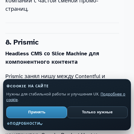
компании с частой сменой промо-
страниц.
8. Prismic
Headless CMS со Slice Machine для
компонентного контента
Prismic занял нишу между Contentful и
Webflow: headless API для разработчиков,
🍪
COOKIE НА САЙТЕ
но с визуальным Slice Machine для
Нужны для стабильной работы и улучшения UX.
Подробнее о
cookie
.
маркетологов. Slice — это
переиспользуемый блок страницы (герой,
Принять
Только нужные
CTA, список фичей), который маркетолог
ПОДРОБНОСТИ
⚙
собирает из готовых компонентов как