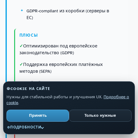
GDPR-compliant из коробки (серверы в
ЕС)
ПЛЮСЫ
Оптимизирован под европейское
законодательство (GDPR)
Поддержка европейских платёжных
методов (SEPA)
Не берёт комиссию, пока вы не
🍪
COOKIE НА САЙТЕ
начнёте зарабатывать
Нужны для стабильной работы и улучшения UX.
Подробнее о
Хорошо работает с WordPress через
cookie
.
плагин
Принять
Только нужные
ПОДРОБНОСТИ
⚙
МИНУСЫ