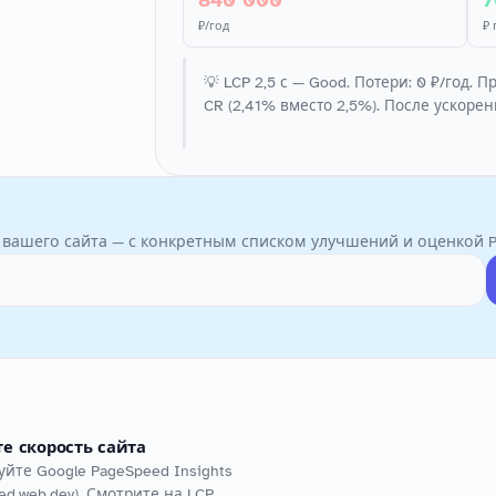
₽/год
₽
💡 LCP 2,5 с — Good. Потери: 0 ₽/год. П
CR (2,41% вместо 2,5%). После ускорени
и вашего сайта — с конкретным списком улучшений и оценкой Pe
е скорость сайта
йте Google PageSpeed Insights
ed.web.dev). Смотрите на LCP