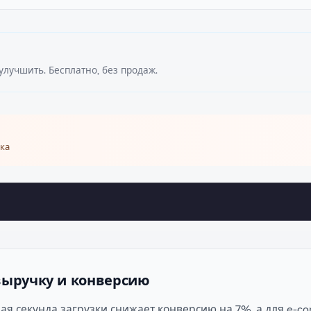
улучшить. Бесплатно, без продаж.
ка
 выручку и конверсию
ая секунда загрузки снижает конверсию на 7%, а для e-c