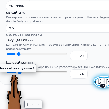
CR сайта
%
Конверсия — процент посетителей, которые покупают. Найти в Яндек
Google Analytics → «Цели»
СКОРОСТЬ ЗАГРУЗКИ
Текущее LCP
сек
LCP (Largest Contentful Paint) — время до появления главного контента.
pagespeed.web.dev
Целевой LCP
сек
Google Core Web Vitals: хорошо ≤ 2,5 с, удовлетворительно ≤ 4 с, плохо > 4
Наезжай на кружочек!
🇨
30
↑↓←→