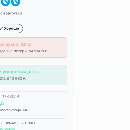
000
ной загрузки
— ✅ Хорошо
грузки (2,5 с)
Годовые потери: 840 000 ₽.
и ускорении до 2 с
OI: 840 000 ₽.
R ПРИ ЦЕЛИ
,5
(после ускорения)
ERFORMANCE ROI/МЕС
0 000