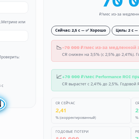
70 
₽/мес из-за медлен
с.Метрике или
Сейчас: 2,5 с — ✅ Хорошо
Цель: 2 с 
📉
−70 000 ₽/мес из-за медленной за
CR снижен на 3,5% (с 2,5% до 2,41%). 
 Проверить:
📈
+70 000 ₽/мес Performance ROI пр
CR вырастет с 2,41% до 2,5%. Годовой R
 с

CR СЕЙЧАС
C
2,41
2
% (скорректированный)
% 
ГОДОВЫЕ ПОТЕРИ
P
840 000
7