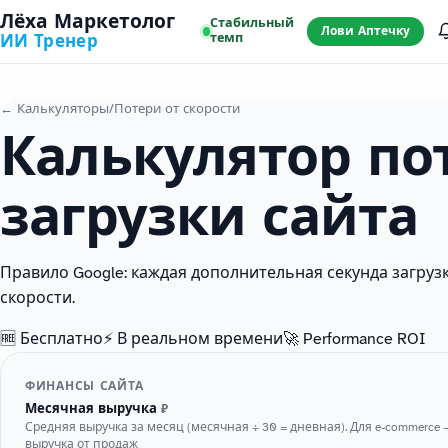
Лёха Маркетолог
Стабильный
Лови Аптечку
темп
ИИ Тренер
← Калькуляторы
/
Потери от скорости
Калькулятор по
загрузки сайта
Правило Google: каждая дополнительная секунда загруз
скорости.
🆓 Бесплатно
⚡ В реальном времени
🚀 Performance ROI
ФИНАНСЫ САЙТА
Месячная выручка
₽
Средняя выручка за месяц (месячная ÷ 30 = дневная). Для e-commerce
выручка от продаж