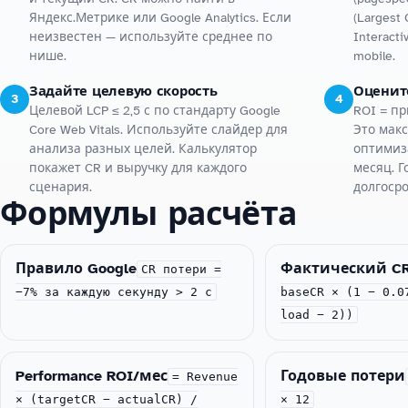
Яндекс.Метрике или Google Analytics. Если
(Largest 
неизвестен — используйте среднее по
Interacti
нише.
mobile.
Задайте целевую скорость
Оцените
3
4
Целевой LCP ≤ 2,5 с по стандарту Google
ROI = пр
Core Web Vitals. Используйте слайдер для
Это мак
анализа разных целей. Калькулятор
оптимиз
покажет CR и выручку для каждого
месяц. Г
сценария.
долгоср
Формулы расчёта
Правило Google
Фактический C
CR потери =
−7% за каждую секунду > 2 с
baseCR × (1 − 0.0
load − 2))
Performance ROI/мес
Годовые потери
= Revenue
× (targetCR − actualCR) /
× 12