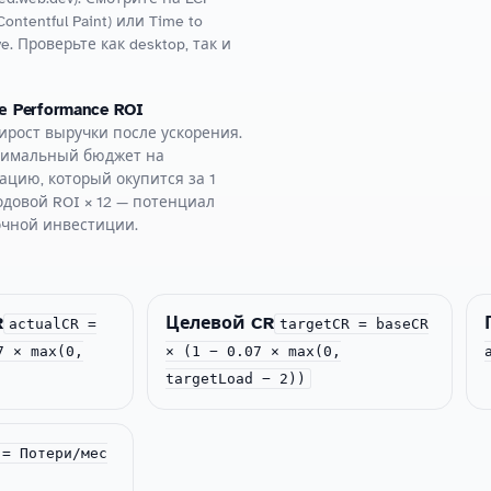
Contentful Paint) или Time to
ve. Проверьте как desktop, так и
 Performance ROI
ирост выручки после ускорения.
симальный бюджет на
ацию, который окупится за 1
одовой ROI × 12 — потенциал
очной инвестиции.
R
Целевой CR
actualCR =
targetCR = baseCR
7 × max(0,
× (1 − 0.07 × max(0,
targetLoad − 2))
= Потери/мес