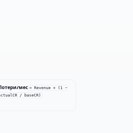
Потери/мес
= Revenue × (1 −
actualCR / baseCR)