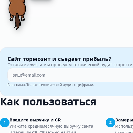
Сайт тормозит и съедает прибыль?
Оставьте email, и мы проведём технический аудит скорост
Без спама. Только технический аудит с цифрами.
Как пользоваться
Введите выручку и CR
Замерьт
1
2
Укажите среднемесячную выручку сайта
Использу
и текущий CR. CR можно найти в
(pagespe