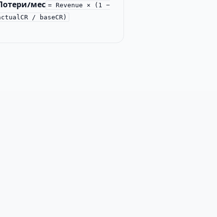
Потери/мес
= Revenue × (1 −
actualCR / baseCR)