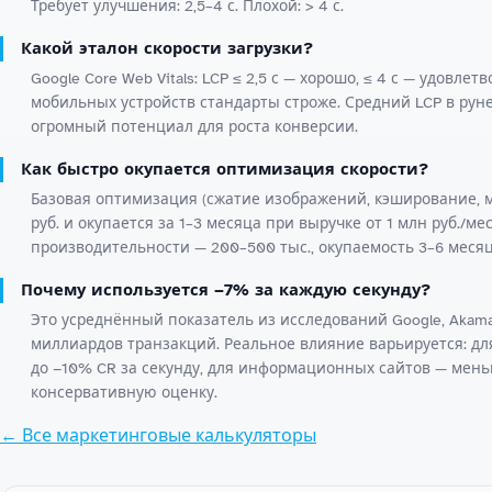
Требует улучшения: 2,5–4 с. Плохой: > 4 с.
Какой эталон скорости загрузки?
Google Core Web Vitals: LCP ≤ 2,5 с — хорошо, ≤ 4 с — удовлет
мобильных устройств стандарты строже. Средний LCP в рунет
огромный потенциал для роста конверсии.
Как быстро окупается оптимизация скорости?
Базовая оптимизация (сжатие изображений, кэширование, м
руб. и окупается за 1–3 месяца при выручке от 1 млн руб./м
производительности — 200–500 тыс., окупаемость 3–6 месяц
Почему используется −7% за каждую секунду?
Это усреднённый показатель из исследований Google, Akamai
миллиардов транзакций. Реальное влияние варьируется: дл
до −10% CR за секунду, для информационных сайтов — мень
консервативную оценку.
← Все маркетинговые калькуляторы