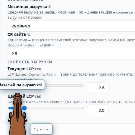
ФИНАНСЫ САЙТА
Месячная выручка
₽
Средняя выручка за месяц (месячная ÷ 30 = дневная). Для e-commerce
выручка от продаж
CR сайта
%
Конверсия — процент посетителей, которые покупают. Найти в Яндек
Google Analytics → «Цели»
СКОРОСТЬ ЗАГРУЗКИ
Текущее LCP
сек
LCP (Largest Contentful Paint) — время до появления главного контента.
pagespeed.web.dev
Наезжай на кружочек!
Целевой LCP
сек
Google Core Web Vitals: хорошо ≤ 2,5 с, удовлетворительно ≤ 4 с, плохо > 4
↑↓←→