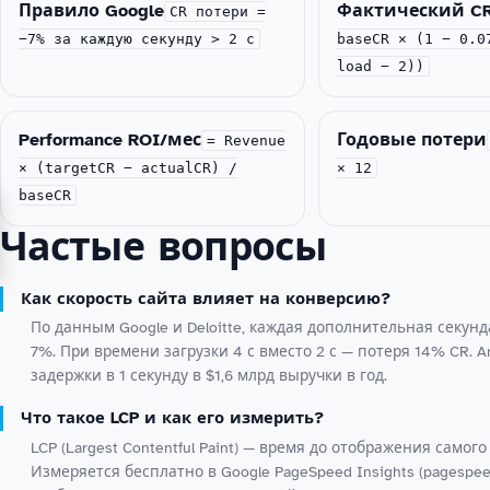
Правило Google
Фактический C
CR потери =
−7% за каждую секунду > 2 с
baseCR × (1 − 0.0
load − 2))
Performance ROI/мес
Годовые потери
= Revenue
× (targetCR − actualCR) /
× 12
baseCR
Частые вопросы
Как скорость сайта влияет на конверсию?
По данным Google и Deloitte, каждая дополнительная секун
7%. При времени загрузки 4 с вместо 2 с — потеря 14% CR. 
задержки в 1 секунду в $1,6 млрд выручки в год.
Что такое LCP и как его измерить?
LCP (Largest Contentful Paint) — время до отображения само
Измеряется бесплатно в Google PageSpeed Insights (pagespeed.