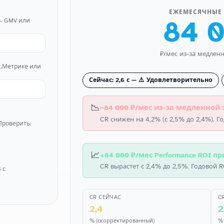
ЕЖЕМЕСЯЧНЫЕ
84 
 — GMV или
₽/мес из-за медлен
с.Метрике или
Сейчас: 2,6 с — ⚠️ Удовлетворительно
📉
−84 000 ₽/мес из-за медленной з
CR снижен на 4,2% (с 2,5% до 2,4%). Го
 Проверить:
📈
+84 000 ₽/мес Performance ROI пр
CR вырастет с 2,4% до 2,5%. Годовой RO
 с
CR СЕЙЧАС
C
2,4
2
% (скорректированный)
% 