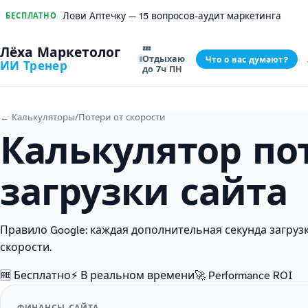
Лови Аптечку — 15 вопросов-аудит маркетинга
БЕСПЛАТНО
💤
Лёха Маркетолог
Отдыхаю
Что о вас думают?
ИИ Тренер
до 7ч ПН
← Калькуляторы
/
Потери от скорости
Калькулятор по
загрузки сайта
Правило Google: каждая дополнительная секунда загруз
скорости.
🆓 Бесплатно
⚡ В реальном времени
🚀 Performance ROI