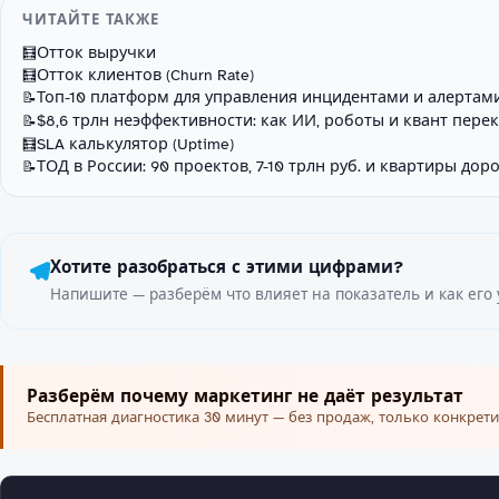
ЧИТАЙТЕ ТАКЖЕ
Отток выручки
🧮
Отток клиентов (Churn Rate)
🧮
Топ-10 платформ для управления инцидентами и алертам
📝
$8,6 трлн неэффективности: как ИИ, роботы и квант пере
📝
SLA калькулятор (Uptime)
🧮
ТОД в России: 90 проектов, 7-10 трлн руб. и квартиры дор
📝
Хотите разобраться с этими цифрами?
Напишите — разберём что влияет на показатель и как его 
Разберём почему маркетинг не даёт результат
Бесплатная диагностика 30 минут — без продаж, только конкрети