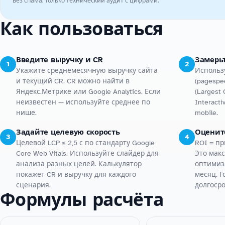
Без спама. Только технический аудит с цифрами.
Как пользоваться
Введите выручку и CR
Замерьт
1
2
Укажите среднемесячную выручку сайта
Использу
и текущий CR. CR можно найти в
(pagespe
Яндекс.Метрике или Google Analytics. Если
(Largest 
неизвестен — используйте среднее по
Interacti
нише.
mobile.
Задайте целевую скорость
Оцените
3
4
Целевой LCP ≤ 2,5 с по стандарту Google
ROI = пр
Core Web Vitals. Используйте слайдер для
Это мак
анализа разных целей. Калькулятор
оптимиз
покажет CR и выручку для каждого
месяц. Г
сценария.
долгоср
Формулы расчёта