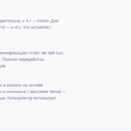
ворительно, > 4 с — плохо. Для
е — 4–6 с, что оставляет
инификация) стоит 30–100 тыс.
ес. Полная переработка
ев.
 и Deloitte на основе
я e-commerce с высоким чеком —
ше. Калькулятор использует