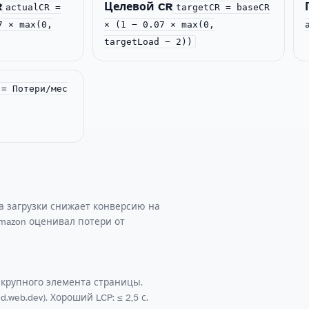
R
Целевой CR
actualCR =
targetCR = baseCR
7 × max(0,
× (1 − 0.07 × max(0,
targetLoad − 2))
= Потери/мес
да загрузки снижает конверсию на
Amazon оценивал потери от
го крупного элемента страницы.
web.dev). Хороший LCP: ≤ 2,5 с.