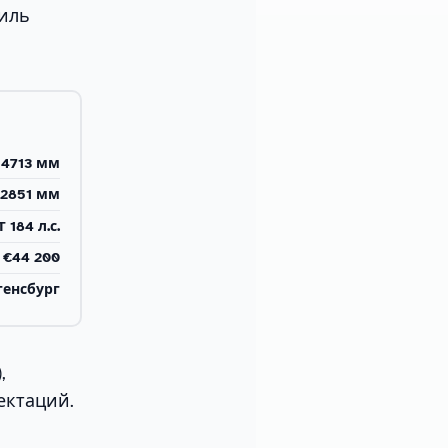
биль
4713 мм
2851 мм
T 184 л.с.
 €44 200
генсбург
,
лектаций.