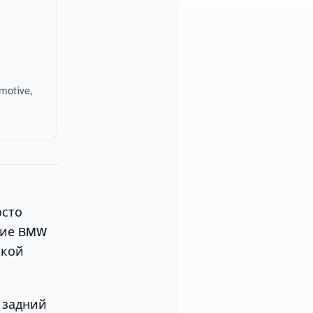
motive,
осто
ятие BMW
акой
, задний