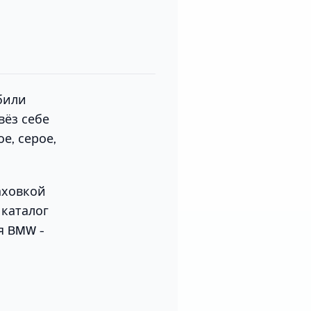
били
вёз себе
е, серое,
аховкой
 каталог
я BMW -