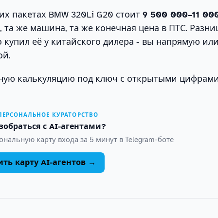
их пакетах BMW 320Li G20 стоит
9 500 000–11 00
, та же машина, та же конечная цена в ПТС. Разни
о купил её у китайского дилера - вы напрямую или
ой.
ную калькуляцию под ключ с открытыми цифрами
 ПЕРСОНАЛЬНОЕ КУРАТОРСТВО
зобраться с AI-агентами?
нальную карту входа за 5 минут в Telegram-боте
ть карту AI-агентов →