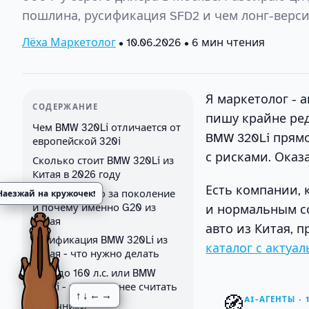
пошлина, русификация SFD2 и чем лонг-верси
Лёха Маркетолог
•
10.06.2026
• 6 мин чтения
Я маркетолог - 
СОДЕРЖАНИЕ
пишу крайне ред
Чем BMW 320Li отличается от
BMW 320Li прямо 
европейской 320i
с рисками. Оказа
Сколько стоит BMW 320Li из
Китая в 2026 году
Есть компании, 
BMW G20 - что за поколение
Наезжай на кружочек!
и почему именно G20 из
и нормальным с
Китая
авто из Китая, 
Русификация BMW 320Li из
каталог с актуа
Китая - что нужно делать
Авто до 160 л.с. или BMW
320Li - что выгоднее считать
↑↓←→
🧭
AI-АГЕНТЫ · 
Источники