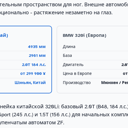
тельным пространством для ног. Внешне автомо
ционально - растяжение незаметно на глаз.
тай)
BMW 320i (Европа)
4935 мм
Длина
2961 мм
База
2.0T 184 л.с.
Двигатель
2.0
от 299 900 ¥
Цена в Европе
от
Шэньян, Китай
Производство
Мюнхен / Ре
ейка китайской 320Li: базовый 2.0T (B48, 184 л.с.)
ort (245 л.с.) и 1.5T (156 л.с.) для начальных комп
тупенчатым автоматом ZF.