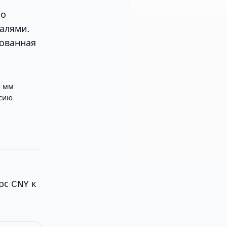
но
алями.
рованная
0 мм
рсию
рс CNY к