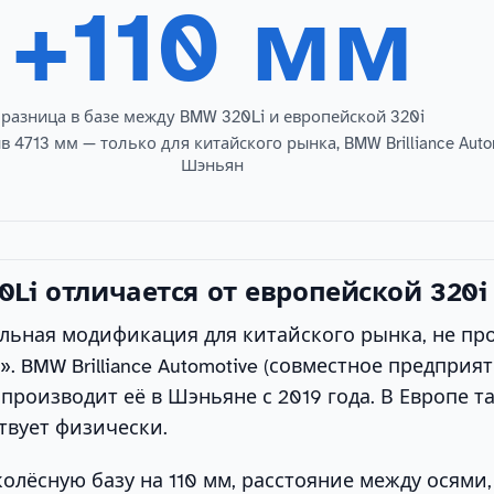
+110 мм
разница в базе между BMW 320Li и европейской 320i
 4713 мм — только для китайского рынка, BMW Brilliance Auto
Шэньян
Li отличается от европейской 320i
ельная модификация для китайского рынка, не пр
». BMW Brilliance Automotive (совместное предпри
na) производит её в Шэньяне с 2019 года. В Европе т
твует физически.
колёсную базу на 110 мм, расстояние между осями