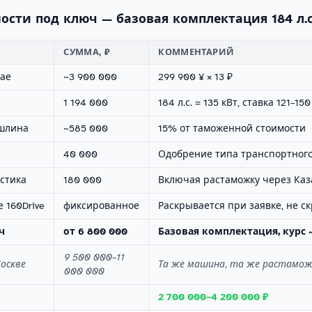
ости под ключ — базовая комплектация 184 л.с
СУММА, ₽
КОММЕНТАРИЙ
тае
~3 900 000
299 900 ¥ × 13 ₽
1 194 000
184 л.с. = 135 кВт, ставка 121–150
шлина
~585 000
15% от таможенной стоимости
40 000
Одобрение типа транспортного
истика
180 000
Включая растаможку через Ка
 160Drive
фиксированное
Раскрывается при заявке, не с
ч
от 6 800 000
Базовая комплектация, курс 
9 500 000–11
Москве
Та же машина, та же растамо
000 000
2 700 000–4 200 000 ₽