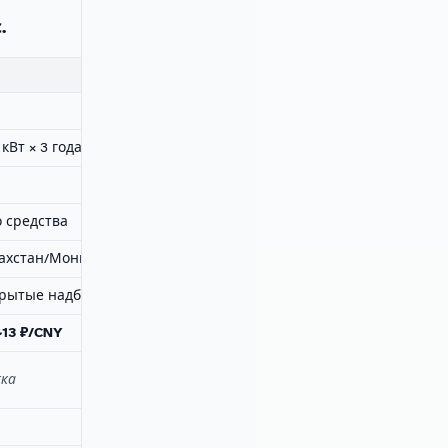
.
 кВт × 3 года
 средства
захстан/Монголию
крытые надбавки
~13 ₽/CNY
жка