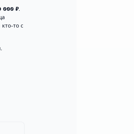
0 000 ₽
.
ца
 кто-то с
.