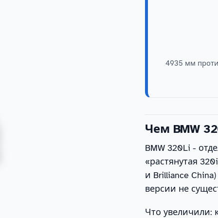
4935 мм против
Чем BMW 320
BMW 320Li - отд
«растянутая 320i
и Brilliance Chi
версии не сущес
Что увеличили: 