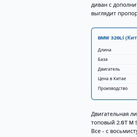
диван с дополни
выглядит пропор
BMW 320Li (Ки
Длина
База
Двигатель
Цена в Китае
Производство
Двигательная лин
топовый 2.0T M Sp
Все - с восьмис