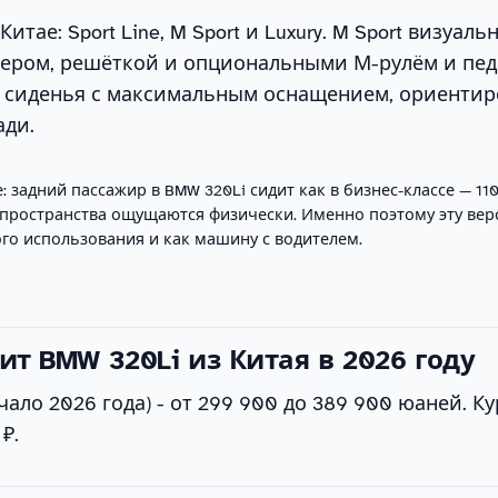
итае: Sport Line, M Sport и Luxury. M Sport визуаль
пером, решёткой и опциональными М-рулём и пед
ые сиденья с максимальным оснащением, ориенти
ади.
 задний пассажир в BMW 320Li сидит как в бизнес-классе — 11
пространства ощущаются физически. Именно поэтому эту ве
ого использования и как машину с водителем.
ит BMW 320Li из Китая в 2026 году
чало 2026 года) - от 299 900 до 389 900 юаней. Ку
₽.