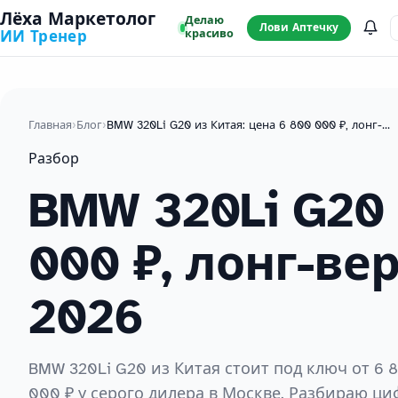
Лёха Маркетолог
Делаю
Лови Аптечку
красиво
ИИ Тренер
Главная
›
Блог
›
BMW 320Li G20 из Китая: цена 6 800 000 ₽, лонг-версия и русификация в 2026
Разбор
BMW 320Li G20 
000 ₽, лонг-ве
2026
BMW 320Li G20 из Китая стоит под ключ от 6 
000 ₽ у серого дилера в Москве. Разбираю циф