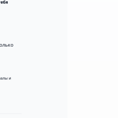
тебя
колько
алы и