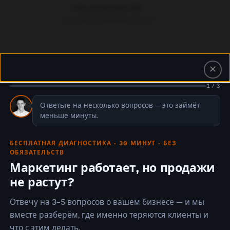
Уже используют ИИ
44% стали активнее за год
28%
✕
1 / 3
Имеют стратегию ИИ
формализованную, не «в голове»
Ответьте на несколько вопросов — это займёт
меньше минуты.
55%
БЕСПЛАТНАЯ ДИАГНОСТИКА · 30 МИНУТ · БЕЗ
ОБЯЗАТЕЛЬСТВ
Маркетинг работает, но продажи
Увеличивают бюджет
0% планируют снижение
не растут?
Отвечу на 3–5 вопросов о вашем бизнесе — и мы
вместе разберём, где именно теряются клиенты и
Обратите внимание на последнюю цифру.
что с этим делать.