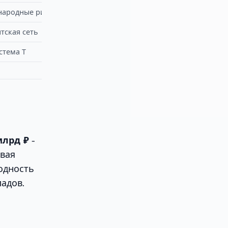
народные риски
тская сеть
стема Т
млрд ₽
-
евая
одность
адов.