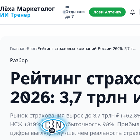
💤
Лёха Маркетолог
Отдыхаю
Лови Аптечку
ИИ Тренер
до 7
Главная
›
Блог
›
Рейтинг страховых компаний России 2026: 3,7 трлн и игра в НСЖ
Разбор
Рейтинг страх
2026: 3,7 трлн
Рынок страхования вырос до 3,7 трлн ₽ (+62,8
🇨🇳
НСЖ +310%. ОСАГО убыточность 98%. Прибыль
30
цифры выглядят лучше, чем реальность страх