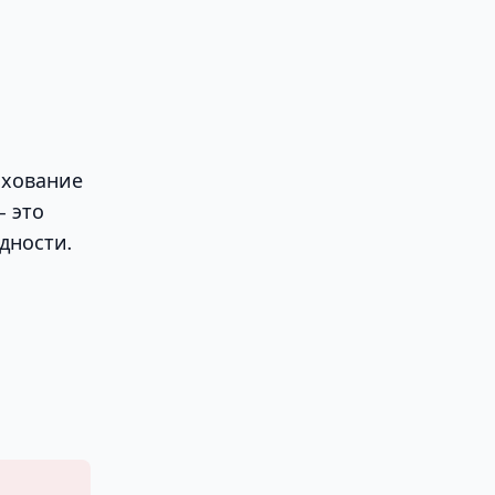
ахование
- это
дности.