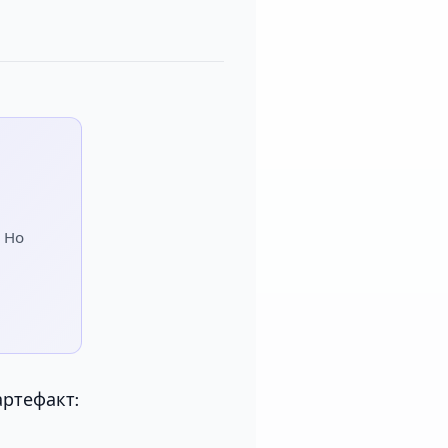
. Но
артефакт: