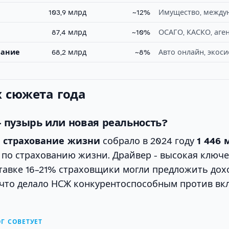
103,9 млрд
~12%
Имущество, между
87,4 млрд
~10%
ОСАГО, КАСКО, аген
вание
68,2 млрд
~8%
Авто онлайн, экоси
х сюжета года
 - пузырь или новая реальность?
 страхование жизни
собрало в 2024 году
1 446 
 по страхованию жизни. Драйвер - высокая ключ
ставке 16–21% страховщики могли предложить дох
 что делало НСЖ конкурентоспособным против вкл
Г СОВЕТУЕТ