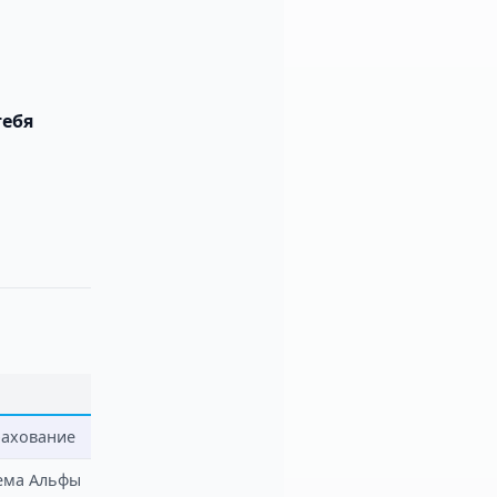
тебя
рахование
тема Альфы