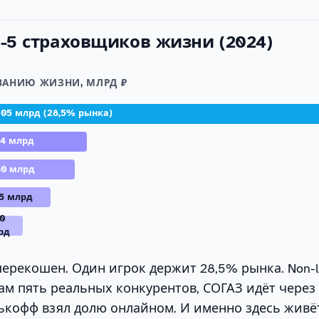
п-5 страховщиков жизни (2024)
ВАНИЮ ЖИЗНИ, МЛРД ₽
105 млрд (28,5% рынка)
94 млрд
60 млрд
95 млрд
20
рд
 перекошен. Один игрок держит 28,5% рынка. Non-l
там пять реальных конкурентов, СОГАЗ идёт через
ькофф взял долю онлайном. И именно здесь живё