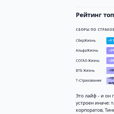
Рейтинг то
СБОРЫ ПО СТРАХО
СберЖизнь
~1 
АльфаЖизнь
~2
СОГАЗ-Жизнь
~2
ВТБ Жизнь
~1
~1
Т-Страхование
мл
Это лайф - и он
устроен иначе: 
корпоратов, Тин