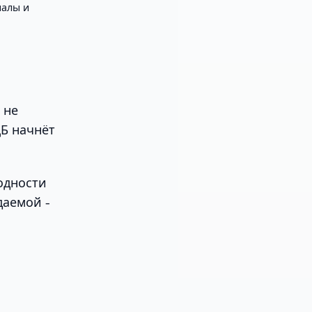
алы и
 не
ЦБ начнёт
одности
даемой -