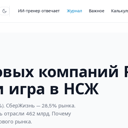
ИИ-тренер отвечает
Журнал
Важное
Кальку
овых компаний 
 и игра в НСЖ
%). СберЖизнь — 28,5% рынка.
 отрасли 462 млрд. Почему
ового рынка.