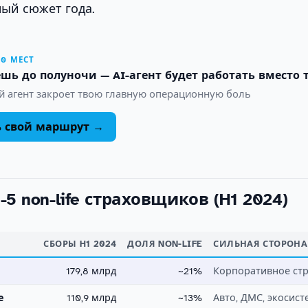
ый сюжет года.
10 МЕСТ
шь до полуночи — AI-агент будет работать вместо 
й агент закроет твою главную операционную боль
ь свой маршрут →
-5 non-life страховщиков (H1 2024)
СБОРЫ H1 2024
ДОЛЯ NON-LIFE
СИЛЬНАЯ СТОРОНА
179,8 млрд
~21%
Корпоративное ст
е
110,9 млрд
~13%
Авто, ДМС, экосис