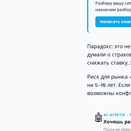
Разберу вашу си
назначим разбор
Написать сло
Парадокс: это н
думали о страхо
снижать ставку,
Риск для рынка:
на 5–10 лет. Ес
возможны конфл
🤖
AI-АГЕНТЫ ·
Хочешь ра
Получи персо