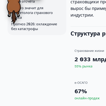
страховщики про
точка отсчёта
вырос бы пример
Что это значит для
маркетолога страхового
индустрии.
рынка
Прогноз 2026: охлаждение
без катастрофы
Структура 
Страхование жизни
2 033 млр
55% рынка
е-ОСАГО
67%
онлайн-продаж