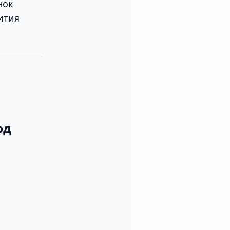
нок
ития
рд