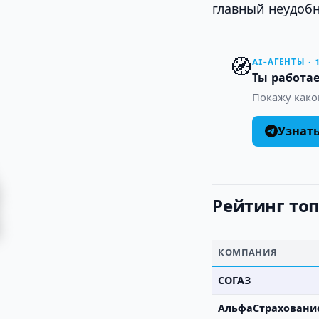
главный неудобн
🧭
AI-АГЕНТЫ · 
Ты работае
Покажу како
Узнат
Рейтинг топ
КОМПАНИЯ
СОГАЗ
АльфаСтраховани