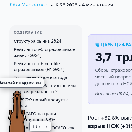
Лёха Маркетолог
•
19.06.2026
• 4 мин чтения
СОДЕРЖАНИЕ
Структура рынка 2024
🔢 ЦАРЬ-ЦИФРА
Рейтинг топ-5 страховщиков
3,7 тр
жизни (2024)
Рейтинг топ-5 non-life
страховщиков (H1 2024)
Сборы страхового
честный вопрос:
Три главных сюжета года
Наезжай на кружочек!
депозитов в НС
1. НСЖ: +310% - пузырь или
новая реальность?
Источник: ЦБ РФ, 
2. ДСЖ: новый продукт с
нуля
3. ОСАГО на грани:
Рост +62,8% выг
убыточность 98%
взрыв НСЖ
(+31
↑↓←→
Цифровизация: е-ОСАГО как